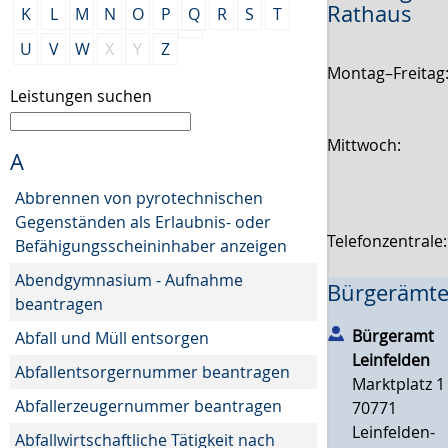
Rathaus
K
L
M
N
O
P
Q
R
S
T
U
V
W
X
Y
Z
Montag–Freitag
Leistungen suchen
Mittwoch:
A
Abbrennen von pyrotechnischen
Gegenständen als Erlaubnis- oder
Telefonzentrale
Befähigungsscheininhaber anzeigen
Abendgymnasium - Aufnahme
Bürgerämte
beantragen
Bürgeramt
Abfall und Müll entsorgen
Leinfelden
Abfallentsorgernummer beantragen
Marktplatz 1
Abfallerzeugernummer beantragen
70771
Leinfelden-
Abfallwirtschaftliche Tätigkeit nach