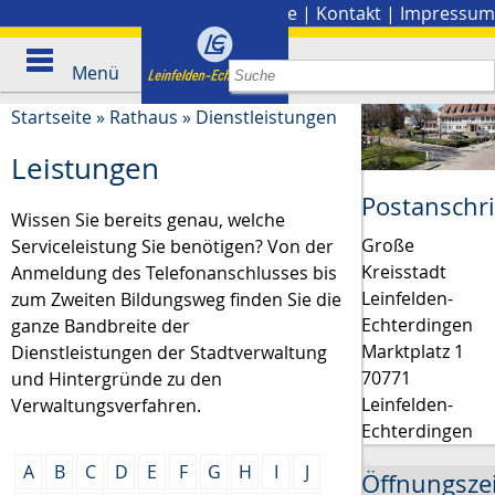
Stadtplan
|
Presse
|
Kontakt
|
Impressum
Menü
Startseite
»
Rathaus
»
Dienstleistungen
Leistungen
Postanschri
Wissen Sie bereits genau, welche
Große
Serviceleistung Sie benötigen? Von der
Kreisstadt
Anmeldung des Telefonanschlusses bis
Leinfelden-
zum Zweiten Bildungsweg finden Sie die
Echterdingen
ganze Bandbreite der
Marktplatz 1
Dienstleistungen der Stadtverwaltung
70771
und Hintergründe zu den
Leinfelden-
Verwaltungsverfahren.
Echterdingen
A
B
C
D
E
F
G
H
I
J
Öffnungsze