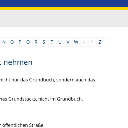
N
O
P
Q
R
S
T
U
V
W
X
Y
Z
cht nehmen
e nicht nur das Grundbuch, sondern auch das
 eines Grundstücks, nicht im Grundbuch.
:
 öffentlichen Straße.