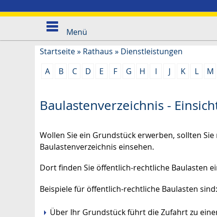
Menü
Startseite
»
Rathaus
»
Dienstleistungen
A
B
C
D
E
F
G
H
I
J
K
L
M
Baulastenverzeichnis - Einsi
Wollen Sie ein Grundstück erwerben, sollten Si
Baulastenverzeichnis einsehen.
Dort finden Sie öffentlich-rechtliche Baulasten
Beispiele für öffentlich-rechtliche Baulasten sind
Über Ihr Grundstück führt die Zufahrt zu einer