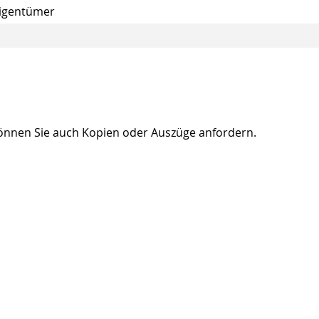
igent
ü
mer
können Sie auch Kopien oder Auszüge anfordern.