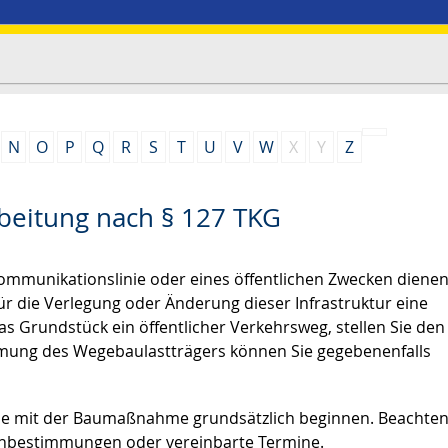
N
O
P
Q
R
S
T
U
V
W
X
Y
Z
rbeitung nach § 127 TKG
kommunikationslinie oder eines öffentlichen Zwecken diene
r die Verlegung oder Änderung dieser Infrastruktur eine
 Grundstück ein öffentlicher Verkehrsweg, stellen Sie den
mung des Wegebaulastträgers können Sie gegebenenfalls
ie mit der Baumaßnahme grundsätzlich beginnen. Beachten
benbestimmungen oder vereinbarte Termine.