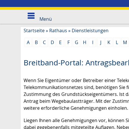
Menü
Startseite
»
Rathaus
»
Dienstleistungen
A
B
C
D
E
F
G
H
I
J
K
L
M
Breitband-Portal: Antragsbea
Wenn Sie Eigentümer oder Betreiber einer Tele
Telekommunikationsnetzes sind, benötigen Sie fü
Zustimmung des Grundstückseigentümers. Ist das
Antrag beim Wegebaulastträger. Mit der Zustim
weitere erforderliche Genehmigungen einholen.
Liegen Ihnen alle Genehmigungen vor, können S
dabei gegebenenfalls mitgeteilte Auflagen, Ne