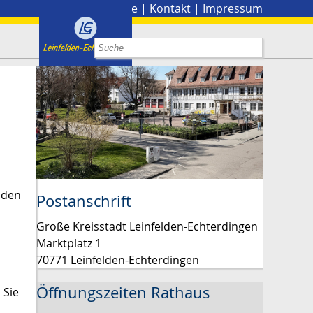
Stadtplan
|
Presse
|
Kontakt
|
Impressum
nden
Postanschrift
Große Kreisstadt Leinfelden-Echterdingen
Marktplatz 1
70771 Leinfelden-Echterdingen
Öffnungszeiten Rathaus
 Sie