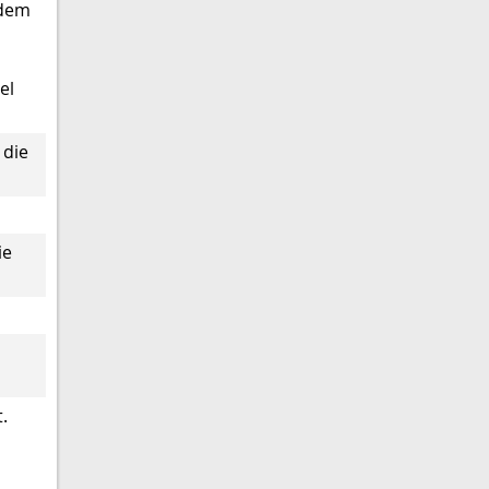
 dem
el
 die
ie
.