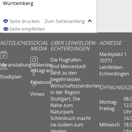
Württemberg
Seite drucken
Zum Seitenanfang
Seite empfehlen
NÜTZLICHES
SOCIAL
ÜBER LEINFELDEN-
ADRESSE
MEDIA
ECHTERDINGEN
Marktplatz 1
Die Flughafen-
70771
Veranstaltungskalender
und Messestadt
Leinfelden-
Instagram
zählt zu den
Echterdingen
Stadtplan
begehrtesten
Facebook
Wirtschaftsstandorten
ÖFFNUNGSZE
in der Region
Vimeo
08.
Stuttgart. Die
Montag-
12.
Nähe zum
Freitag
Uhr
Naturpark
14.
Schönbuch macht
Mittwoch
18.
sie zudem zum
Uhr
idealen