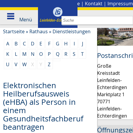
Stadtplan
|
Presse
|
Kontakt
|
Impressum
Menü
Startseite
»
Rathaus
»
Dienstleistungen
A
B
C
D
E
F
G
H
I
J
K
L
M
N
O
P
Q
R
S
T
Postanschri
U
V
W
X
Y
Z
Große
Kreisstadt
Leinfelden-
Elektronischen
Echterdingen
Heilberufsausweis
Marktplatz 1
(eHBA) als Person in
70771
einem
Leinfelden-
Echterdingen
Gesundheitsfachberuf
beantragen
Öffnungsze