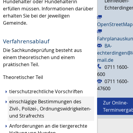
Leinfelden-
Hundehalter oder Hundehalterin
Echterdinge
erfüllen müssen. Informationen darüber
erhalten Sie bei der jeweiligen
Gemeinde.
OpenStreetMap
Fahrplanauskun
Verfahrensablauf
BA-
Die Sachkundeprüfung besteht aus
echterdingen@l
einem theoretischen und einem
mail.de
praktischen Teil.
0711 1600-
600
Theoretischer Teil
0711 1600-
47600
tierschutzrechtliche Vorschriften
einschlägige Bestimmungen des
Zur Online-
Zivil-, Polizei-, Ordnungswidrigkeiten-
Terminverga
und Strafrechts
Anforderungen an die tiergerechte
Haltung von Hunden