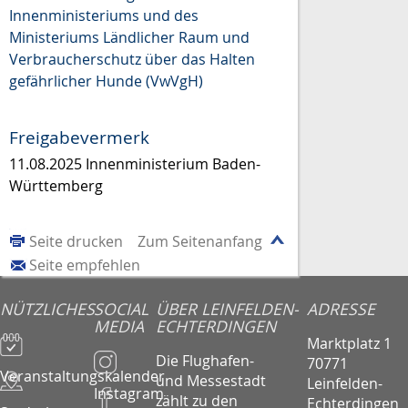
Innenministeriums und des
Ministeriums Ländlicher Raum und
Verbraucherschutz über das Halten
gefährlicher Hunde (VwVgH)
Freigabevermerk
11.08.2025 Innenministerium Baden-
Württemberg
Seite drucken
Zum Seitenanfang
Seite empfehlen
NÜTZLICHES
SOCIAL
ÜBER LEINFELDEN-
ADRESSE
MEDIA
ECHTERDINGEN
Marktplatz 1
Die Flughafen-
70771
Veranstaltungskalender
und Messestadt
Leinfelden-
Instagram
zählt zu den
Echterdingen