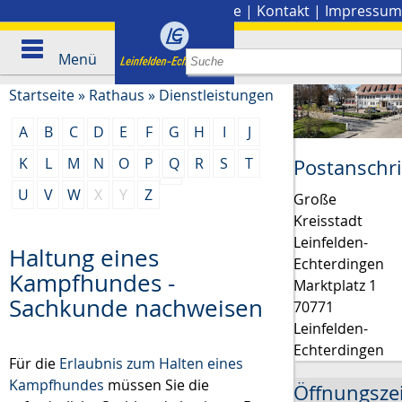
Stadtplan
|
Presse
|
Kontakt
|
Impressum
Menü
Startseite
»
Rathaus
»
Dienstleistungen
A
B
C
D
E
F
G
H
I
J
K
L
M
N
O
P
Q
R
S
T
Postanschri
U
V
W
X
Y
Z
Große
Kreisstadt
Leinfelden-
Haltung eines
Echterdingen
Kampfhundes -
Marktplatz 1
Sachkunde nachweisen
70771
Leinfelden-
Echterdingen
Für die
Erlaubnis zum Halten eines
Kampfhundes
müssen Sie die
Öffnungsze