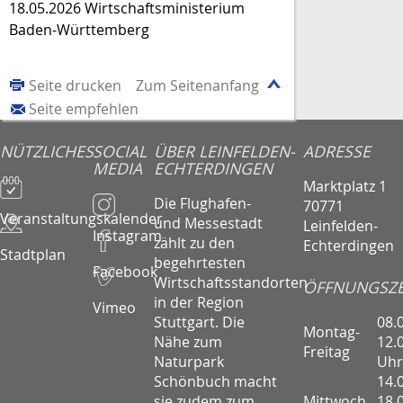
18.05.2026 Wirtschaftsministerium
Baden-Württemberg
Seite drucken
Zum Seitenanfang
Seite empfehlen
NÜTZLICHES
SOCIAL
ÜBER LEINFELDEN-
ADRESSE
MEDIA
ECHTERDINGEN
Marktplatz 1
Die Flughafen-
70771
Veranstaltungskalender
und Messestadt
Leinfelden-
Instagram
zählt zu den
Echterdingen
Stadtplan
begehrtesten
Facebook
Wirtschaftsstandorten
ÖFFNUNGSZE
in der Region
Vimeo
08.
Stuttgart. Die
Montag-
12.
Nähe zum
Freitag
Uhr
Naturpark
14.
Schönbuch macht
Mittwoch
18.
sie zudem zum