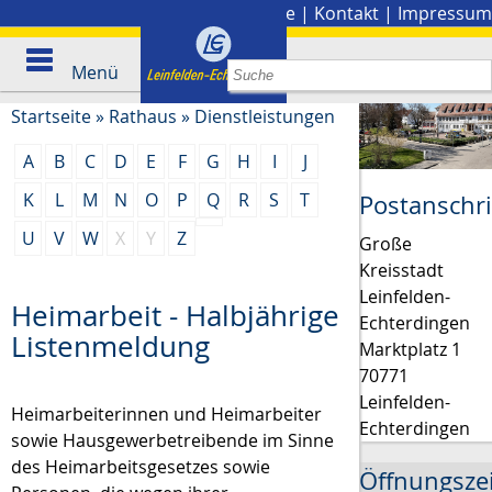
Stadtplan
|
Presse
|
Kontakt
|
Impressum
Menü
Startseite
»
Rathaus
»
Dienstleistungen
A
B
C
D
E
F
G
H
I
J
K
L
M
N
O
P
Q
R
S
T
Postanschri
U
V
W
X
Y
Z
Große
Kreisstadt
Leinfelden-
Heimarbeit - Halbjährige
Echterdingen
Listenmeldung
Marktplatz 1
70771
Leinfelden-
Heimarbeiterinnen und Heimarbeiter
Echterdingen
sowie Hausgewerbetreibende im Sinne
des Heimarbeitsgesetzes sowie
Öffnungsze