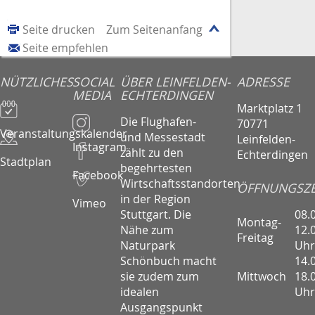
Seite drucken
Zum Seitenanfang
Seite empfehlen
NÜTZLICHES
SOCIAL
ÜBER LEINFELDEN-
ADRESSE
MEDIA
ECHTERDINGEN
Marktplatz 1
Die Flughafen-
70771
Veranstaltungskalender
und Messestadt
Leinfelden-
Instagram
zählt zu den
Echterdingen
Stadtplan
begehrtesten
Facebook
Wirtschaftsstandorten
ÖFFNUNGSZE
in der Region
Vimeo
08.
Stuttgart. Die
Montag-
12.
Nähe zum
Freitag
Uhr
Naturpark
14.
Schönbuch macht
Mittwoch
18.
sie zudem zum
Uhr
idealen
Ausgangspunkt