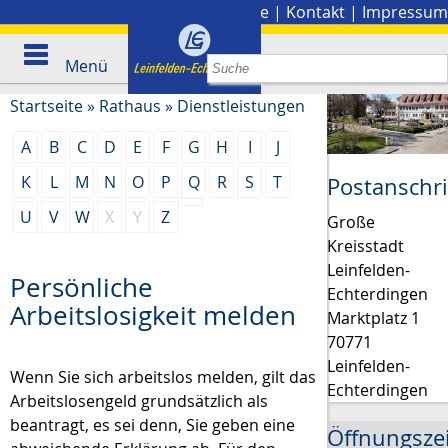
Stadtplan
|
Presse
|
Kontakt
|
Impressum
Menü
Startseite
»
Rathaus
»
Dienstleistungen
A
B
C
D
E
F
G
H
I
J
K
L
M
N
O
P
Q
R
S
T
Postanschri
U
V
W
X
Y
Z
Große
Kreisstadt
Leinfelden-
Persönliche
Echterdingen
Arbeitslosigkeit melden
Marktplatz 1
70771
Leinfelden-
Wenn Sie sich arbeitslos melden, gilt das
Echterdingen
Arbeitslosengeld grundsätzlich als
beantragt, es sei denn, Sie geben eine
Öffnungsze