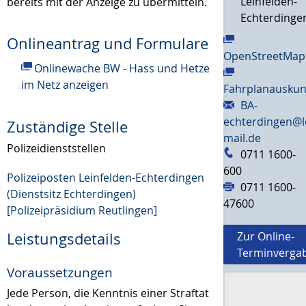
Leinfelden-
bereits mit der Anzeige zu übermitteln.
Echterdinge
Onlineantrag und Formulare
OpenStreetMap
Onlinewache BW - Hass und Hetze
im Netz anzeigen
Fahrplanauskun
BA-
echterdingen@l
Zuständige Stelle
mail.de
Polizeidienststellen
0711 1600-
600
Polizeiposten Leinfelden-Echterdingen
0711 1600-
(Dienstsitz Echterdingen)
47600
[Polizeipräsidium Reutlingen]
Leistungsdetails
Zur Online-
Terminverga
Voraussetzungen
Jede Person, die Kenntnis einer Straftat