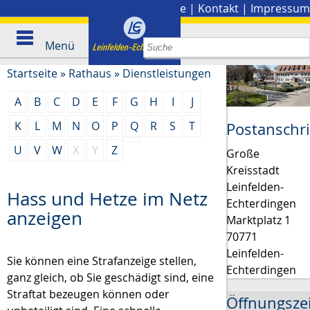
Stadtplan
|
Presse
|
Kontakt
|
Impressum
Menü
Startseite
»
Rathaus
»
Dienstleistungen
A
B
C
D
E
F
G
H
I
J
K
L
M
N
O
P
Q
R
S
T
Postanschri
U
V
W
X
Y
Z
Große
Kreisstadt
Leinfelden-
Hass und Hetze im Netz
Echterdingen
anzeigen
Marktplatz 1
70771
Leinfelden-
Sie können eine Strafanzeige stellen,
Echterdingen
ganz gleich, ob Sie geschädigt sind, eine
Straftat bezeugen können oder
Öffnungsze