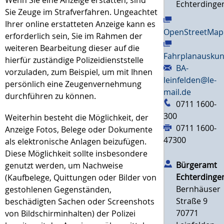
Echterdinge
Sie Zeuge im Strafverfahren. Ungeachtet
Ihrer online erstatteten Anzeige kann es
OpenStreetMap
erforderlich sein, Sie im Rahmen der
weiteren Bearbeitung dieser auf die
Fahrplanauskun
hierfür zuständige Polizeidienststelle
BA-
vorzuladen, zum Beispiel, um mit Ihnen
leinfelden@le-
persönlich eine Zeugenvernehmung
mail.de
durchführen zu können.
0711 1600-
300
Weiterhin besteht die Möglichkeit, der
0711 1600-
Anzeige Fotos, Belege oder Dokumente
47300
als elektronische Anlagen beizufügen.
Diese Möglichkeit sollte insbesondere
Bürgeramt
genutzt werden, um Nachweise
Echterdinge
(Kaufbelege, Quittungen oder Bilder von
Bernhäuser
gestohlenen Gegenständen,
Straße 9
beschädigten Sachen oder Screenshots
70771
von Bildschirminhalten) der Polizei