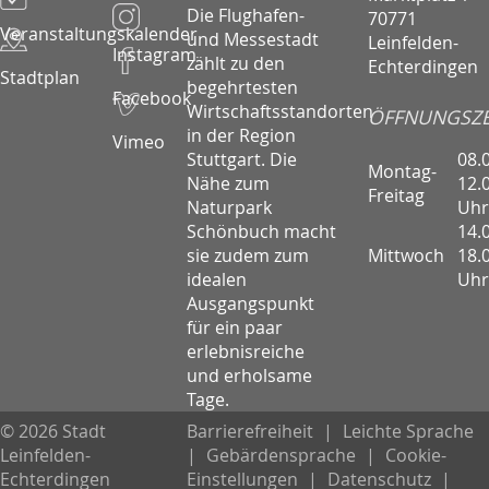
Die Flughafen-
70771
Veranstaltungskalender
und Messestadt
Leinfelden-
Instagram
zählt zu den
Echterdingen
Stadtplan
begehrtesten
Facebook
Wirtschaftsstandorten
ÖFFNUNGSZE
in der Region
Vimeo
08.
Stuttgart. Die
Montag-
12.
Nähe zum
Freitag
Uhr
Naturpark
14.
Schönbuch macht
Mittwoch
18.
sie zudem zum
Uhr
idealen
Ausgangspunkt
für ein paar
erlebnisreiche
und erholsame
Tage.
© 2026 Stadt
Barrierefreiheit
|
Leichte Sprache
Leinfelden-
|
Gebärdensprache
|
Cookie-
Echterdingen
Einstellungen
|
Datenschutz
|