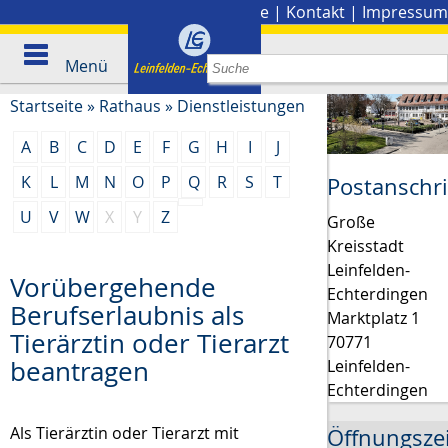
Stadtplan
|
Presse
|
Kontakt
|
Impressum
Menü
Startseite
»
Rathaus
»
Dienstleistungen
A
B
C
D
E
F
G
H
I
J
K
L
M
N
O
P
Q
R
S
T
Postanschri
U
V
W
X
Y
Z
Große
Kreisstadt
Leinfelden-
Vorübergehende
Echterdingen
Berufserlaubnis als
Marktplatz 1
Tierärztin oder Tierarzt
70771
beantragen
Leinfelden-
Echterdingen
Als Tierärztin oder Tierarzt mit
Öffnungsze