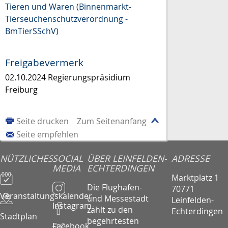
Tieren und Waren (Binnenmarkt-
Tierseuchenschutzverordnung -
BmTierSSchV)
Freigabevermerk
02.10.2024 Regierungspräsidium
Freiburg
Seite drucken
Zum Seitenanfang
Seite empfehlen
NÜTZLICHES
SOCIAL
ÜBER LEINFELDEN-
ADRESSE
MEDIA
ECHTERDINGEN
Marktplatz 1
Die Flughafen-
70771
Veranstaltungskalender
und Messestadt
Leinfelden-
Instagram
zählt zu den
Echterdingen
Stadtplan
begehrtesten
Facebook