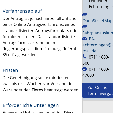
Leinfelden-
Echterdinge
Verfahrensablauf
Der Antrag ist je nach Einzelfall anhand
OpenStreetMap
eines Online-Antragsverfahrens, eines
standardisierten Antragsformulars oder
Fahrplanauskun
formloszu stellen. Das standardisierte
BA-
Antragsformular kann beim
echterdingen@l
Regierungspräsidium Freiburg, Referat
mail.de
35 erfragt werden.
0711 1600-
600
0711 1600-
Fristen
47600
Die Genehmigung sollte mindestens
zwei bis drei Wochen vor Versand der
Zur Online-
Ware oder des Tieres beantragt werden.
Terminverga
Erforderliche Unterlagen
Es werden Unterlagen benötigt. Diese