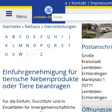
Stadtplan
|
Presse
|
Kontakt
|
Impressum
Menü
Startseite
»
Rathaus
»
Dienstleistungen
A
B
C
D
E
F
G
H
I
J
K
L
M
N
O
P
Q
R
S
T
Postanschri
U
V
W
X
Y
Z
Große
Kreisstadt
Leinfelden-
Einfuhrgenehmigung für
Echterdingen
tierische Nebenprodukte
Marktplatz 1
oder Tiere beantragen
70771
Leinfelden-
Echterdingen
Für die Einfuhr, Durchfuhr und in
Einzelfällen für innergemeinschaftliche
Öffnungsze