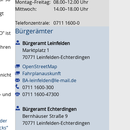
Montag–Freitag:
08.00–12.00 Uhr
Mittwoch:
14.00–18.00 Uhr
gt
Telefonzentrale:
0711 1600-0
Bürgerämter
" ist
Bürgeramt Leinfelden
ahren
Marktplatz 1
70771
Leinfelden-Echterdingen
OpenStreetMap
Fahrplanauskunft
 nicht
BA-leinfelden@le-mail.de
0711 1600-300
- und
0711 1600-47300
Bürgeramt Echterdingen
Bernhäuser Straße 9
nder
70771
Leinfelden-Echterdingen
cks“