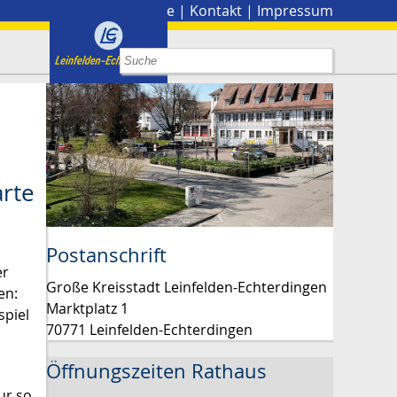
Stadtplan
|
Presse
|
Kontakt
|
Impressum
arte
Postanschrift
er
Große Kreisstadt Leinfelden-Echterdingen
en:
Marktplatz 1
spiel
70771 Leinfelden-Echterdingen
Öffnungszeiten Rathaus
ur so