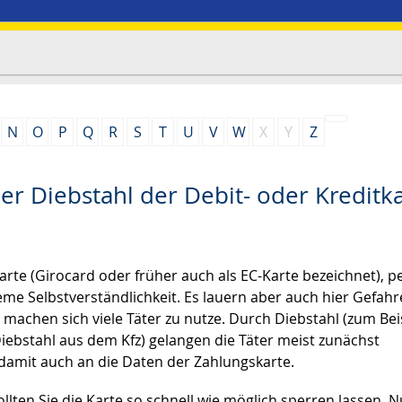
N
O
P
Q
R
S
T
U
V
W
X
Y
Z
er Diebstahl der Debit- oder Kreditk
arte (Girocard oder früher auch als EC-Karte bezeichnet), p
eme Selbstverständlichkeit. Es lauern aber auch hier Gefahr
“ machen sich viele Täter zu nutze. Durch Diebstahl
(zum Bei
iebstahl aus dem Kfz)
gelangen die Täter meist zunächst
damit auch an die Daten der Zahlungskarte.
llten Sie die Karte so schnell wie möglich sperren lassen. N