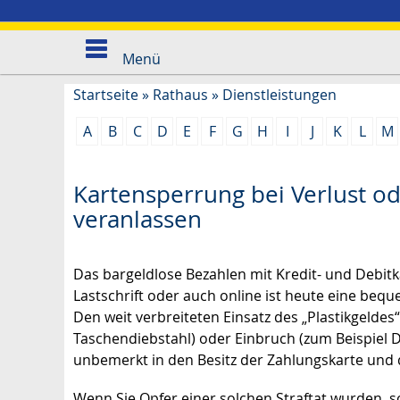
Menü
Startseite
»
Rathaus
»
Dienstleistungen
A
B
C
D
E
F
G
H
I
J
K
L
M
Kartensperrung bei Verlust od
veranlassen
Das bargeldlose Bezahlen mit Kredit- und Debitk
Lastschrift oder auch online ist heute eine bequ
Den weit verbreiteten Einsatz des „Plastikgeldes
Taschendiebstahl)
oder Einbruch
(zum Beispiel D
unbemerkt in den Besitz der Zahlungskarte und 
Wenn Sie Opfer einer solchen Straftat wurden, so