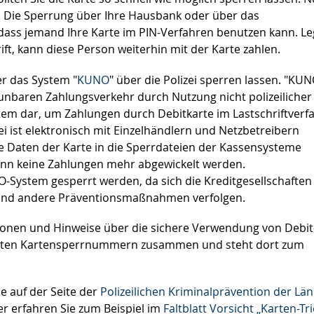
 Die Sperrung über Ihre Hausbank oder über das
ass jemand Ihre Karte im PIN-Verfahren benutzen kann. Le
ift, kann diese Person weiterhin mit der Karte zahlen.
r das System "
KUNO
" über die Polizei sperren lassen.
"KUNO
unbaren Zahlungsverkehr durch Nutzung nicht polizeilicher
ystem dar, um Zahlungen durch Debitkarte im Lastschriftverf
izei ist elektronisch mit Einzelhändlern und Netzbetreibern
ie Daten der Karte in die Sperrdateien der Kassensysteme
ann keine Zahlungen mehr abgewickelt werden.
-System gesperrt werden, da sich die Kreditgesellschaften
nd andere Präventionsmaßnahmen verfolgen.
ionen und Hinweise über die sichere Verwendung von Debit
igsten Kartensperrnummern zusammen und steht dort zum
ie auf der Seite der
Polizeilichen Kriminalprävention der Lä
r erfahren Sie zum Beispiel im
Faltblatt Vorsicht „Karten-Tri