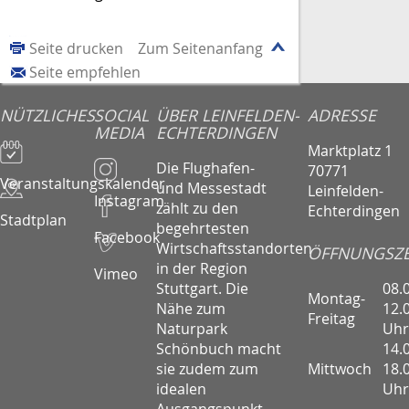
Seite drucken
Zum Seitenanfang
Seite empfehlen
NÜTZLICHES
SOCIAL
ÜBER LEINFELDEN-
ADRESSE
MEDIA
ECHTERDINGEN
Marktplatz 1
Die Flughafen-
70771
Veranstaltungskalender
und Messestadt
Leinfelden-
Instagram
zählt zu den
Echterdingen
Stadtplan
begehrtesten
Facebook
Wirtschaftsstandorten
ÖFFNUNGSZE
in der Region
Vimeo
08.
Stuttgart. Die
Montag-
12.
Nähe zum
Freitag
Uhr
Naturpark
14.
Schönbuch macht
Mittwoch
18.
sie zudem zum
Uhr
idealen
Ausgangspunkt