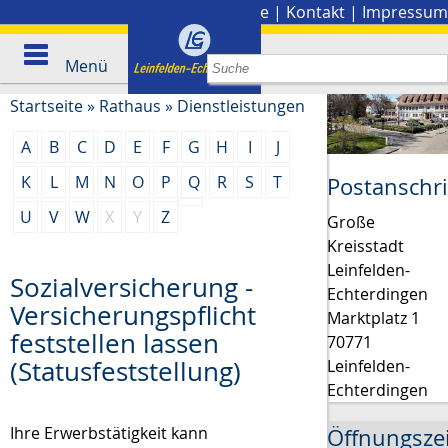
Stadtplan
|
Presse
|
Kontakt
|
Impressum
Menü
Startseite
»
Rathaus
»
Dienstleistungen
A
B
C
D
E
F
G
H
I
J
K
L
M
N
O
P
Q
R
S
T
Postanschri
U
V
W
X
Y
Z
Große
Kreisstadt
Leinfelden-
Sozialversicherung -
Echterdingen
Versicherungspflicht
Marktplatz 1
feststellen lassen
70771
(Statusfeststellung)
Leinfelden-
Echterdingen
Ihre Erwerbstätigkeit kann
Öffnungsze