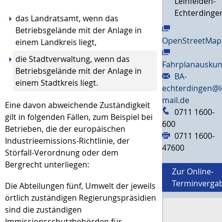
Leinfelden-
Echterdinge
das Landratsamt, wenn das
Betriebsgelände mit der Anlage in
OpenStreetMap
einem Landkreis liegt,
die Stadtverwaltung, wenn das
Fahrplanauskun
Betriebsgelände mit der Anlage in
BA-
einem Stadtkreis liegt.
echterdingen@l
mail.de
Eine davon abweichende Zuständigkeit
0711 1600-
gilt in folgenden Fällen, zum Beispiel bei
600
Betrieben, die der europäischen
0711 1600-
Industrieemissions-Richtlinie, der
47600
Störfall-Verordnung oder dem
Bergrecht unterliegen:
Zur Online-
Terminverga
Die Abteilungen fünf, Umwelt der jeweils
örtlich zuständigen Regierungspräsidien
sind die zuständigen
Immissionsschutzbehörden für