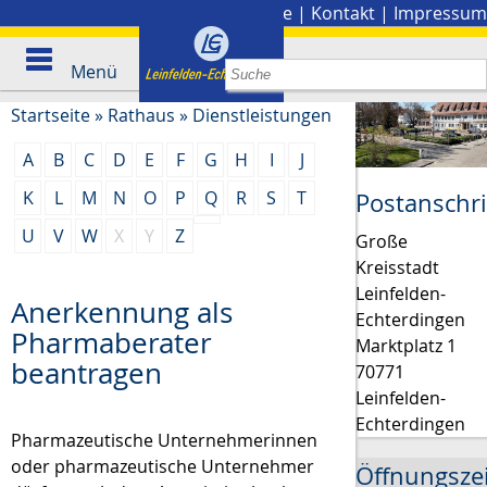
Stadtplan
|
Presse
|
Kontakt
|
Impressum
Menü
Startseite
»
Rathaus
»
Dienstleistungen
A
B
C
D
E
F
G
H
I
J
K
L
M
N
O
P
Q
R
S
T
Postanschri
U
V
W
X
Y
Z
Große
Kreisstadt
Leinfelden-
Anerkennung als
Echterdingen
Pharmaberater
Marktplatz 1
beantragen
70771
Leinfelden-
Echterdingen
Pharmazeutische Unternehmerinnen
oder pharmazeutische Unternehmer
Öffnungsze