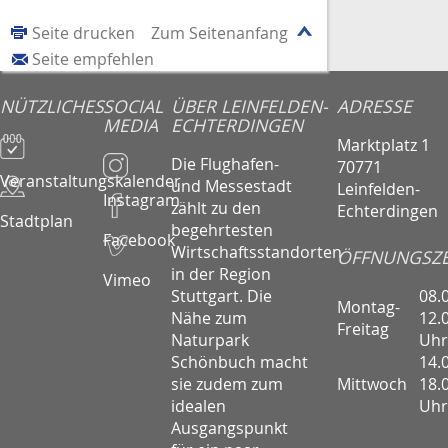
Seite drucken
Zum Seitenanfang
Seite empfehlen
NÜTZLICHES
SOCIAL
ÜBER LEINFELDEN-
ADRESSE
MEDIA
ECHTERDINGEN
Marktplatz 1
Die Flughafen-
70771
Veranstaltungskalender
und Messestadt
Leinfelden-
Instagram
zählt zu den
Echterdingen
Stadtplan
begehrtesten
Facebook
Wirtschaftsstandorten
ÖFFNUNGSZE
in der Region
Vimeo
08.
Stuttgart. Die
Montag-
12.
Nähe zum
Freitag
Uhr
Naturpark
14.
Schönbuch macht
Mittwoch
18.
sie zudem zum
Uhr
idealen
Ausgangspunkt