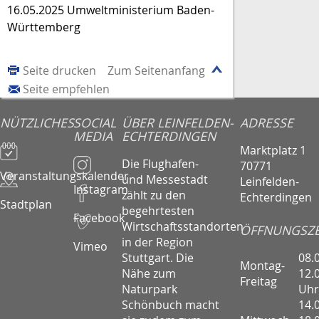
16.05.2025 Umweltministerium Baden-
Württemberg
Seite drucken
Zum Seitenanfang
Seite empfehlen
NÜTZLICHES
SOCIAL
ÜBER LEINFELDEN-
ADRESSE
MEDIA
ECHTERDINGEN
Marktplatz 1
Die Flughafen-
70771
Veranstaltungskalender
und Messestadt
Leinfelden-
Instagram
zählt zu den
Echterdingen
Stadtplan
begehrtesten
Facebook
Wirtschaftsstandorten
ÖFFNUNGSZE
in der Region
Vimeo
08.
Stuttgart. Die
Montag-
12.
Nähe zum
Freitag
Uhr
Naturpark
14.
Schönbuch macht