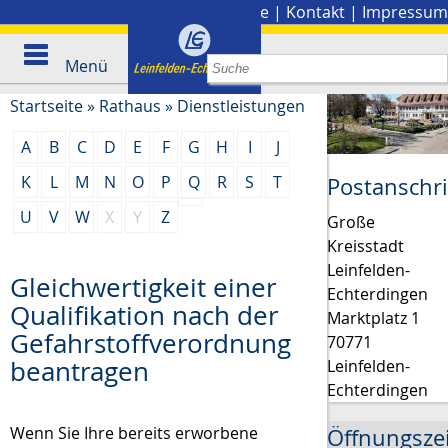
Stadtplan
|
Presse
|
Kontakt
|
Impressum
Menü
Startseite
»
Rathaus
»
Dienstleistungen
A
B
C
D
E
F
G
H
I
J
K
L
M
N
O
P
Q
R
S
T
Postanschri
U
V
W
X
Y
Z
Große
Kreisstadt
Leinfelden-
Gleichwertigkeit einer
Echterdingen
Qualifikation nach der
Marktplatz 1
Gefahrstoffverordnung
70771
beantragen
Leinfelden-
Echterdingen
Wenn Sie Ihre bereits erworbene
Öffnungsze