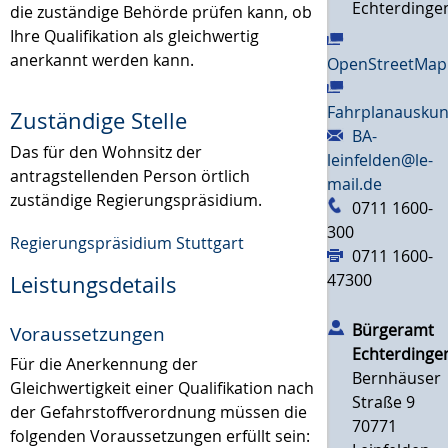
Echterdinge
die zuständige Behörde prüfen kann, ob
Ihre Qualifikation als gleichwertig
anerkannt werden kann.
OpenStreetMap
Fahrplanauskun
Zuständige Stelle
BA-
Das für den Wohnsitz der
leinfelden@le-
antragstellenden Person örtlich
mail.de
zuständige Regierungspräsidium.
0711 1600-
300
Regierungspräsidium Stuttgart
0711 1600-
47300
Leistungsdetails
Bürgeramt
Voraussetzungen
Echterdinge
Für die Anerkennung der
Bernhäuser
Gleichwertigkeit einer Qualifikation nach
Straße 9
der Gefahrstoffverordnung müssen die
70771
folgenden Voraussetzungen erfüllt sein: