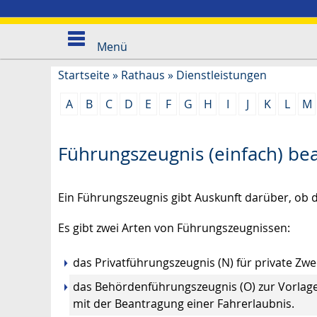
Menü
Startseite
»
Rathaus
»
Dienstleistungen
A
B
C
D
E
F
G
H
I
J
K
L
M
Führungszeugnis (einfach) be
Ein Führungszeugnis gibt Auskunft darüber, ob di
Es gibt zwei Arten von Führungszeugnissen:
das Privatführungszeugnis (N) für private Zw
das Behördenführungszeugnis (O) zur Vorlag
mit der Beantragung einer Fahrerlaubnis.