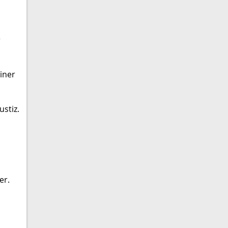
r
iner
stiz.
er.