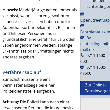
Leinfelden-
Echterdinge
Hinweis:
Minderjährige gelten immer als
vermisst, wenn sie ihren gewohnten
OpenStreetMap
Lebenskreis verlassen haben und ihr
Aufenthaltsort unbekannt ist. Bei ihnen
Fahrplanauskun
und hilflosen Personen muss
BA-
grundsätzlich eine Gefahr für Leib oder
echterdingen@l
Leben angenommen werden, solange
mail.de
Erkenntnisse oder Ermittlungen nichts
0711 1600-
anderes ergeben.
600
0711 1600-
Verfahrensablauf
47600
Zunächst müssen Sie eine
Zur Online-
Vermisstenanzeige bei einer
Terminverga
Polizeidienststelle aufgeben.
Achtung:
Die Polizei kann nach einer
erwachsenen Person, die im Vollbesitz