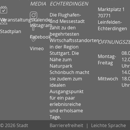
MEDIA
ECHTERDINGEN
Marktplatz 1
Die Flughafen-
70771
Veranstaltungskalender
und Messestadt
Leinfelden-
Instagram
zählt zu den
Echterdingen
Stadtplan
begehrtesten
Facebook
Wirtschaftsstandorten
ÖFFNUNGSZE
in der Region
Vimeo
08.
Stuttgart. Die
Montag-
12.
Nähe zum
Freitag
Uhr
Naturpark
14.
Schönbuch macht
Mittwoch
18.
sie zudem zum
Uhr
idealen
Ausgangspunkt
für ein paar
erlebnisreiche
und erholsame
Tage.
© 2026 Stadt
Barrierefreiheit
|
Leichte Sprache