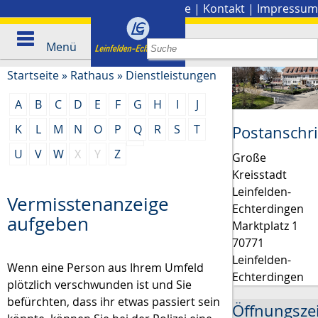
Stadtplan
|
Presse
|
Kontakt
|
Impressum
Menü
Startseite
»
Rathaus
»
Dienstleistungen
A
B
C
D
E
F
G
H
I
J
K
L
M
N
O
P
Q
R
S
T
Postanschri
U
V
W
X
Y
Z
Große
Kreisstadt
Leinfelden-
Vermisstenanzeige
Echterdingen
aufgeben
Marktplatz 1
70771
Leinfelden-
Wenn eine Person aus Ihrem Umfeld
Echterdingen
plötzlich verschwunden ist und Sie
befürchten, dass ihr etwas passiert sein
Öffnungsze