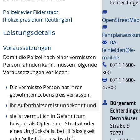
Echterdinge
Polizeirevier Filderstadt
[Polizeipräsidium Reutlingen]
OpenStreetMap
Leistungsdetails
Fahrplanauskun
BA-
Voraussetzungen
leinfelden@le-
Damit die Polizei nach einer vermissten
mail.de
Person fahnden kann, müssen folgende
0711 1600-
Voraussetzungen vorliegen:
300
0711 1600-
Die vermisste Person hat ihren
47300
gewohnten Lebenskreis verlassen,
Bürgeramt
ihr Aufenthaltsort ist unbekannt und
Echterdinge
sie ist vermutlich in Gefahr
(zum
Bernhäuser
Beispiel als Opfer einer Straftat oder
Straße 9
eines Unglücksfalls, bei Hilfslosigkeit
70771
oder Selbsttötungsabsicht).