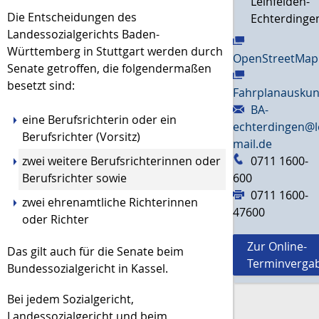
Leinfelden-
Die Entscheidungen des
Echterdinge
Landessozialgerichts Baden-
Württemberg in Stuttgart werden durch
OpenStreetMap
Senate getroffen, die folgendermaßen
besetzt sind:
Fahrplanauskun
BA-
eine Berufsrichterin oder ein
echterdingen@l
Berufsrichter (Vorsitz)
mail.de
zwei weitere Berufsrichterinnen oder
0711 1600-
Berufsrichter sowie
600
0711 1600-
zwei ehrenamtliche Richterinnen
47600
oder Richter
Zur Online-
Das gilt auch für die Senate beim
Terminverga
Bundessozialgericht in Kassel.
Bei jedem Sozialgericht,
Landessozialgericht und beim