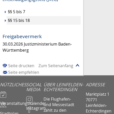
§§ 5 bis 7
§§ 15 bis 18
Freigabevermerk
30.03.2026 Justizministerium Baden-
Württemberg
Seite drucken
Zum Seitenanfang
Seite empfehlen
NÜTZLICHES
SOCIAL
ÜBER LEINFELDEN-
ADRESSE
MEDIA
ECHTERDINGEN
Marktplatz 1
Die Flughafen-
70771
Veranstaltungskalender
und Messestadt
Leinfelden-
Instagram
zählt zu den
Echterdingen
Stadtplan