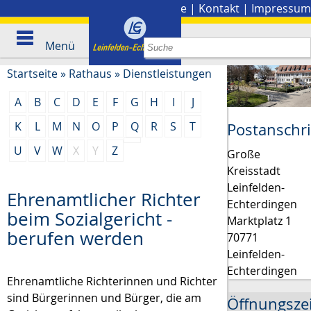
Stadtplan
|
Presse
|
Kontakt
|
Impressum
Menü
Startseite
»
Rathaus
»
Dienstleistungen
A
B
C
D
E
F
G
H
I
J
K
L
M
N
O
P
Q
R
S
T
Postanschri
U
V
W
X
Y
Z
Große
Kreisstadt
Leinfelden-
Ehrenamtlicher Richter
Echterdingen
beim Sozialgericht -
Marktplatz 1
berufen werden
70771
Leinfelden-
Echterdingen
Ehrenamtliche Richterinnen und Richter
sind Bürgerinnen und Bürger, die am
Öffnungsze