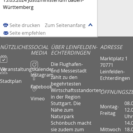
Württemberg
Seite drucken
Zum Seitenanfang
Seite empfehlen
NÜTZLICHES
SOCIAL
ÜBER LEINFELDEN-
ADRESSE
MEDIA
ECHTERDINGEN
Marktplatz 1
Die Flughafen-
70771
Veranstaltungskalender
und Messestadt
Leinfelden-
Instagram
zählt zu den
Echterdingen
Stadtplan
begehrtesten
Facebook
Wirtschaftsstandorten
ÖFFNUNGSZE
in der Region
Vimeo
08.
Stuttgart. Die
Montag-
12.
Nähe zum
Freitag
Uhr
Naturpark
14.
Schönbuch macht
Mittwoch
18.
sie zudem zum