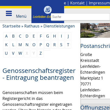
Stadtplan
|
Presse
|
Kontakt
|
Impressum
Menü
Startseite
»
Rathaus
»
Dienstleistungen
A
B
C
D
E
F
G
H
I
J
K
L
M
N
O
P
Q
R
S
T
Postanschri
U
V
W
X
Y
Z
Große
Kreisstadt
Leinfelden-
Genossenschaftsregister
Echterdingen
- Eintragung beantragen
Marktplatz 1
70771
Leinfelden-
Genossenschaften müssen beim
Echterdingen
Registergericht in das
Genossenschaftsregister eingetragen
Öffnungsze