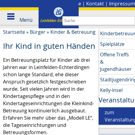
Stadtplan
|
Presse
|
Kontakt
|
Impressum
Menü
Startseite
»
Bürger
»
Kinder & Betreuung
Kinderbetreuu
Spielplätze
Ihr Kind in guten Händen
Offene Treffs
Ein Betreuungsplatz für Kinder ab drei
&
Jahren war in Leinfelden-Echterdingen
Jugendhäuser
schon lange Standard, ehe dieser
Stadtjugendrin
Anspruch gesetzlich festgeschrieben
wurde. Seit vielen Jahren wird in der
Kelly-Insel
Kindertagespflege und in den
Veranstalt
Kindertageseinrichtungen die Kleinkind-
Betreuung kontinuierlich ausgebaut.
zum
Erfahren Sie mehr über das „Modell LE“,
Veranstaltun
die Tageseinrichtungen und
Betreuungsformen.