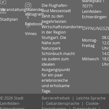
Marktplatz 1
Die Flughafen-
70771
Veranstaltungskalender
und Messestadt
Leinfelden-
Instagram
zählt zu den
Echterdingen
Stadtplan
begehrtesten
Facebook
Wirtschaftsstandorten
ÖFFNUNGSZE
in der Region
Vimeo
08.
Stuttgart. Die
Montag-
12.
Nähe zum
Freitag
Uhr
Naturpark
14.
Schönbuch macht
Mittwoch
18.
sie zudem zum
Uhr
idealen
Ausgangspunkt
für ein paar
erlebnisreiche
und erholsame
Tage.
© 2026 Stadt
Barrierefreiheit
|
Leichte Sprache
Leinfelden-
|
Gebärdensprache
|
Cookie-
Echterdingen
Einstellungen
|
Datenschutz
|