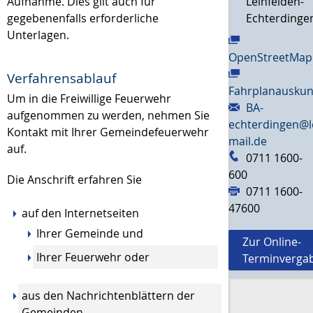
Leinfelden-
Aufnahme. Dies gilt auch für
Echterdinge
gegebenenfalls erforderliche
Unterlagen.
OpenStreetMap
Verfahrensablauf
Fahrplanauskun
Um in die Freiwillige Feuerwehr
BA-
aufgenommen zu werden, nehmen Sie
echterdingen@l
Kontakt mit Ihrer Gemeindefeuerwehr
mail.de
auf.
0711 1600-
600
Die Anschrift erfahren Sie
0711 1600-
47600
auf den Internetseiten
Ihrer Gemeinde und
Zur Online-
Ihrer Feuerwehr oder
Terminverga
aus den Nachrichtenblättern der
Gemeinden.