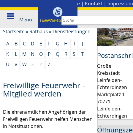
Stadtplan
|
Presse
|
Kontakt
|
Impressum
Menü
Startseite
»
Rathaus
»
Dienstleistungen
A
B
C
D
E
F
G
H
I
J
K
L
M
N
O
P
Q
R
S
T
Postanschri
U
V
W
X
Y
Z
Große
Kreisstadt
Leinfelden-
Freiwillige Feuerwehr -
Echterdingen
Mitglied werden
Marktplatz 1
70771
Leinfelden-
Die ehrenamtlichen Angehörigen der
Echterdingen
Freiwilligen Feuerwehr helfen Menschen
in Notsituationen.
Öffnungsze