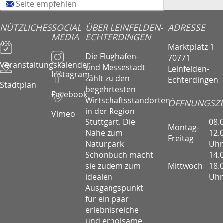
Seite empfehlen
NÜTZLICHES
SOCIAL
ÜBER LEINFELDEN-
ADRESSE
MEDIA
ECHTERDINGEN
Marktplatz 1
Die Flughafen-
70771
Veranstaltungskalender
und Messestadt
Leinfelden-
Instagram
zählt zu den
Echterdingen
Stadtplan
begehrtesten
Facebook
Wirtschaftsstandorten
ÖFFNUNGSZE
in der Region
Vimeo
08.
Stuttgart. Die
Montag-
12.
Nähe zum
Freitag
Uhr
Naturpark
14.
Schönbuch macht
Mittwoch
18.
sie zudem zum
Uhr
idealen
Ausgangspunkt
für ein paar
erlebnisreiche
und erholsame