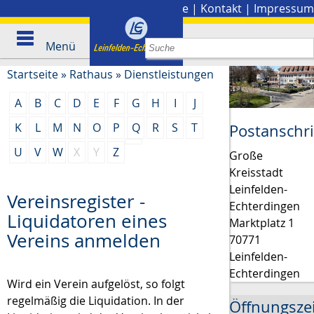
Stadtplan
|
Presse
|
Kontakt
|
Impressum
Menü
Startseite
»
Rathaus
»
Dienstleistungen
A
B
C
D
E
F
G
H
I
J
K
L
M
N
O
P
Q
R
S
T
Postanschri
U
V
W
X
Y
Z
Große
Kreisstadt
Leinfelden-
Vereinsregister -
Echterdingen
Liquidatoren eines
Marktplatz 1
Vereins anmelden
70771
Leinfelden-
Echterdingen
Wird ein Verein aufgelöst, so folgt
regelmäßig die Liquidation. In der
Öffnungsze