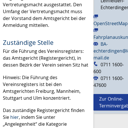
Leinfelden-
Vertretungsmacht ausgestattet. Den
Echterdinge
Umfang der Vertretungsmacht muss
der Vorstand dem Amtsgericht bei der
OpenStreetMap
Anmeldung mitteilen.
Fahrplanauskun
Zuständige Stelle
BA-
echterdingen@l
Für die Führung des Vereinsregisters:
mail.de
das Amtsgericht (Registergericht), in
0711 1600-
dessen Bezirk der Verein seinen Sitz hat
600
Hinweis: Die Führung des
0711 1600-
Vereinsregisters ist bei den
47600
Amtsgerichten Freiburg, Mannheim,
Stuttgart und Ulm konzentriert.
Zur Online-
Terminverga
Das zuständige Registergericht finden
Sie
hier
, indem Sie unter
„Angelegenheit“ die Kategorie