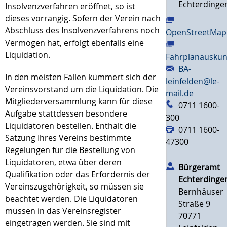
Echterdinge
Insolvenzverfahren eröffnet, so ist
dieses vorrangig. Sofern der Verein nach
Abschluss des Insolvenzverfahrens noch
OpenStreetMap
Vermögen hat, erfolgt ebenfalls eine
Liquidation.
Fahrplanauskun
BA-
In den meisten Fällen kümmert sich der
leinfelden@le-
Vereinsvorstand um die Liquidation. Die
mail.de
Mitgliederversammlung kann für diese
0711 1600-
Aufgabe stattdessen besondere
300
Liquidatoren bestellen. Enthält die
0711 1600-
Satzung Ihres Vereins bestimmte
47300
Regelungen für die Bestellung von
Liquidatoren, etwa über deren
Bürgeramt
Qualifikation oder das Erfordernis der
Echterdinge
Vereinszugehörigkeit, so müssen sie
Bernhäuser
beachtet werden. Die Liquidatoren
Straße 9
müssen in das Vereinsregister
70771
eingetragen werden. Sie sind mit