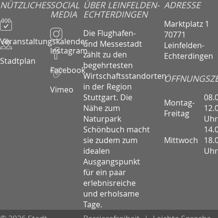
NÜTZLICHES
SOCIAL
ÜBER LEINFELDEN-
ADRESSE
MEDIA
ECHTERDINGEN
Marktplatz 1
Die Flughafen-
70771
Veranstaltungskalender
und Messestadt
Leinfelden-
Instagram
zählt zu den
Echterdingen
Stadtplan
begehrtesten
Facebook
Wirtschaftsstandorten
ÖFFNUNGSZE
in der Region
Vimeo
08.
Stuttgart. Die
Montag-
12.
Nähe zum
Freitag
Uhr
Naturpark
14.
Schönbuch macht
Mittwoch
18.
sie zudem zum
Uhr
idealen
Ausgangspunkt
für ein paar
erlebnisreiche
und erholsame
Tage.