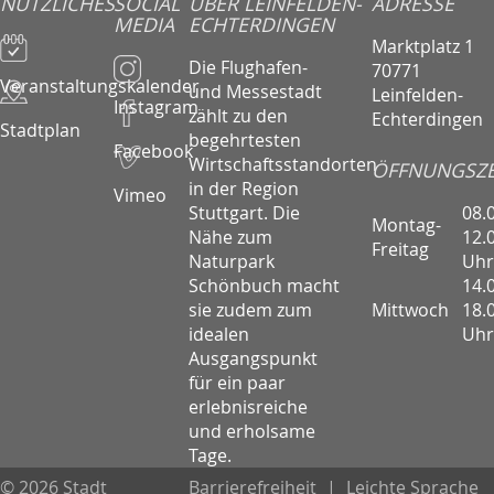
NÜTZLICHES
SOCIAL
ÜBER LEINFELDEN-
ADRESSE
MEDIA
ECHTERDINGEN
Marktplatz 1
Die Flughafen-
70771
Veranstaltungskalender
und Messestadt
Leinfelden-
Instagram
zählt zu den
Echterdingen
Stadtplan
begehrtesten
Facebook
Wirtschaftsstandorten
ÖFFNUNGSZE
in der Region
Vimeo
08.
Stuttgart. Die
Montag-
12.
Nähe zum
Freitag
Uhr
Naturpark
14.
Schönbuch macht
Mittwoch
18.
sie zudem zum
Uhr
idealen
Ausgangspunkt
für ein paar
erlebnisreiche
und erholsame
Tage.
© 2026 Stadt
Barrierefreiheit
|
Leichte Sprache