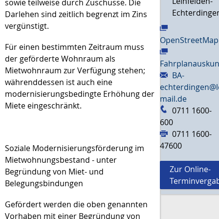
Leinfelden-
sowie teilweise durch Zuschüsse. Die
Echterdinge
Darlehen sind zeitlich begrenzt im Zins
vergünstigt.
OpenStreetMap
Für einen bestimmten Zeitraum muss
der geförderte Wohnraum als
Fahrplanauskun
Mietwohnraum zur Verfügung stehen;
BA-
währenddessen ist auch eine
echterdingen@l
modernisierungsbedingte Erhöhung der
mail.de
Miete eingeschränkt.
0711 1600-
600
0711 1600-
47600
Soziale Modernisierungsförderung im
Mietwohnungsbestand - unter
Zur Online-
Begründung von Miet- und
Terminverga
Belegungsbindungen
Gefördert werden die oben genannten
Vorhaben mit einer Begründung von