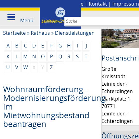
Stadtplan
|
Presse
|
Kontakt
|
Impressum
Menü
Startseite
»
Rathaus
»
Dienstleistungen
A
B
C
D
E
F
G
H
I
J
K
L
M
N
O
P
Q
R
S
T
Postanschri
U
V
W
X
Y
Z
Große
Kreisstadt
Leinfelden-
Wohnraumförderung -
Echterdingen
Modernisierungsförderung
Marktplatz 1
im
70771
Mietwohnungsbestand
Leinfelden-
Echterdingen
beantragen
Öffnungsze