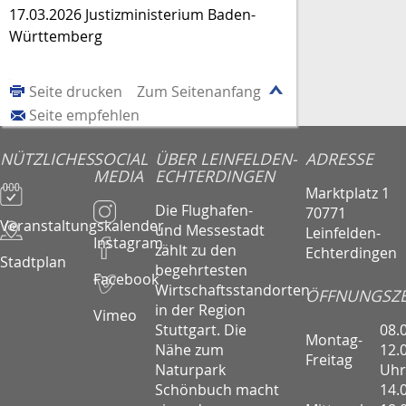
17.03.2026 Justizministerium Baden-
Württemberg
Seite drucken
Zum Seitenanfang
Seite empfehlen
NÜTZLICHES
SOCIAL
ÜBER LEINFELDEN-
ADRESSE
MEDIA
ECHTERDINGEN
Marktplatz 1
Die Flughafen-
70771
Veranstaltungskalender
und Messestadt
Leinfelden-
Instagram
zählt zu den
Echterdingen
Stadtplan
begehrtesten
Facebook
Wirtschaftsstandorten
ÖFFNUNGSZE
in der Region
Vimeo
08.
Stuttgart. Die
Montag-
12.
Nähe zum
Freitag
Uhr
Naturpark
14.
Schönbuch macht