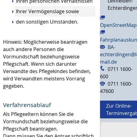
Leinfelden-
Ihren persönlichen Verhältnissen
Echterdinge
Ihrer Vermögenslage sowie
den sonstigen Umständen.
OpenStreetMap
Fahrplanauskun
Hinweis: Möglicherweise beantragen
BA-
auch andere Personen die
echterdingen@l
Vormundschaft beziehungsweise
mail.de
Pflegschaft. Wenn sich darunter
0711 1600-
Verwandte des Pflegekindes befinden,
600
wird Verwandten meistens Vorrang
0711 1600-
gegeben.
47600
Verfahrensablauf
Zur Online-
Terminverga
Als Pflegeeltern können Sie die
Vormundschaft beziehungsweise die
Pflegschaft beantragen.
Dann müssen Sie den Antrag
schriftlich