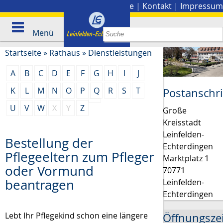
Stadtplan
|
Presse
|
Kontakt
|
Impressum
Menü
Startseite
»
Rathaus
»
Dienstleistungen
A
B
C
D
E
F
G
H
I
J
K
L
M
N
O
P
Q
R
S
T
Postanschri
U
V
W
X
Y
Z
Große
Kreisstadt
Leinfelden-
Bestellung der
Echterdingen
Pflegeeltern zum Pfleger
Marktplatz 1
oder Vormund
70771
beantragen
Leinfelden-
Echterdingen
Lebt Ihr Pflegekind schon eine längere
Öffnungsze