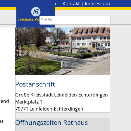
Stadtplan
|
Presse
|
Kontakt
|
Impressum
n
Postanschrift
Große Kreisstadt Leinfelden-Echterdingen
hend
Marktplatz 1
70771 Leinfelden-Echterdingen
st
Öffnungszeiten Rathaus