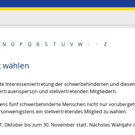
N
O
P
Q
R
S
T
U
V
W
X
Y
Z
g wählen
lte Interessenvertretung der schwerbehinderten und diese
Vertrauensperson und stellvertretenden Mitgliedern.
gstens fünf schwerbehinderte Menschen nicht nur vorüberge
sonwenigstens ein stellvertretendes Mitglied zu wählen.
m 1. Oktober bis zum 30. November statt. Nächstes Wahljahr i