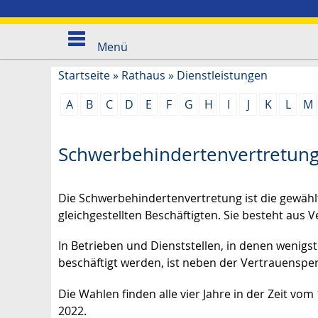
Menü
Startseite
»
Rathaus
»
Dienstleistungen
A
B
C
D
E
F
G
H
I
J
K
L
M
Schwerbehindertenvertretun
Die Schwerbehindertenvertretung ist die gewäh
gleichgestellten Beschäftigten. Sie besteht aus 
In Betrieben und Dienststellen, in denen weni
beschäftigt werden, ist neben der Vertrauensper
Die Wahlen finden alle vier Jahre in der Zeit vo
2022.