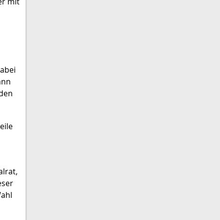
er mit
Dabei
ann
nden
eile
lrat,
eser
Wahl