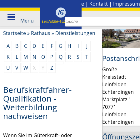
Stadtplan
|
Presse
|
Kontakt
|
Impressum
Menü
Startseite
»
Rathaus
»
Dienstleistungen
A
B
C
D
E
F
G
H
I
J
K
L
M
N
O
P
Q
R
S
T
Postanschri
U
V
W
X
Y
Z
Große
Kreisstadt
Leinfelden-
Berufskraftfahrer-
Echterdingen
Qualifikation -
Marktplatz 1
Weiterbildung
70771
nachweisen
Leinfelden-
Echterdingen
Wenn Sie im Güterkraft- oder
Öffnungsze