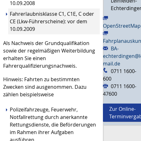
Leinfelden-
10.09.2008
Echterdinge
Fahrerlaubnisklasse C1, C1E, C oder
CE (Lkw-Führerscheine): vor dem
OpenStreetMap
10.09.2009
Fahrplanauskun
Als Nachweis der Grundqualifikation
BA-
sowie der regelmäßigen Weiterbildung
echterdingen@l
erhalten Sie einen
mail.de
Fahrerqualifizierungsnachweis.
0711 1600-
600
Hinweis:
Fahrten zu bestimmten
0711 1600-
Zwecken sind ausgenommen. Dazu
47600
zählen beispielsweise
Zur Online-
Polizeifahrzeuge,
Feuerwehr,
Terminverga
Notfallrettung durch anerkannte
Rettungsdienste, die Beförderungen
im Rahmen ihrer Aufgaben
ausführen