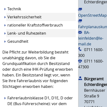
Echterdinge
Technik
OpenStreetMap
Verkehrssicherheit
rationeller Kraftstoffverbrauch
Fahrplanauskun
BA-
Lenk- und Ruhezeiten
leinfelden@le-
Gesundheit
mail.de
0711 1600-
Die Pflicht zur Weiterbildung besteht
300
unabhängig davon, ob Sie die
0711 1600-
Grundqualifikation durch Besitzstand
47300
oder durch eine IHK-Prüfung erworben
haben. Ein Besitzstand liegt vor, wenn
Bürgeramt
Sie Ihre Fahre
r
laubnis vor folgenden
Echterdinge
Stichtagen erworben haben:
Bernhäuser
Straße 9
Fahrerlaubnisklasse D1, D1E, D oder
70771
DE (Bus-Führerscheine): vor dem