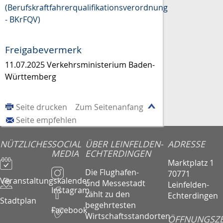
(Berufskraftfahrerqualifikationsverordnung
-
BKrFQV)
Freigabevermerk
11.07.2025
Verkehrsministerium Baden-
Württemberg
Seite drucken
Zum Seitenanfang
Seite empfehlen
NÜTZLICHES
SOCIAL
ÜBER LEINFELDEN-
ADRESSE
MEDIA
ECHTERDINGEN
Marktplatz 1
Die Flughafen-
70771
Veranstaltungskalender
und Messestadt
Leinfelden-
Instagram
zählt zu den
Echterdingen
Stadtplan
begehrtesten
Facebook
Wirtschaftsstandorten
ÖFFNUNGSZE