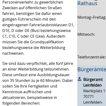
Personenverkehr zu gewerblichen
Rathaus
Zwecken auf öffentlichen Straßen
fahren, benötigen Sie dafür einen
Montag–Freitag
gültigen Führerschein mit den
eingetragenen Fahrerlaubnisklassen D1,
D1E, D oder DE (Bus) beziehungsweise
Mittwoch:
C1, C1E, C oder CE (Lkw). Außerdem
müssen Sie die Grundqualifikation
beziehungsweise die Weiterbildung
nachweisen.
Telefonzentrale
Sie sind dazu verpflichtet, alle fünf Jahre
Bürgerämte
an einer Weiterbildung teilzunehmen.
Diese umfasst eine Ausbildungsdauer
Bürgeramt
von 35 Stunden zu je 60 Minuten.
Dabei
Leinfelden
sollen Sie Ihre Fertigkeiten und
Marktplatz 1
Kenntnisse auffrischen und
70771
aktualisieren, beispielsweise in
Leinfelden-
folge
n
den Bereichen: