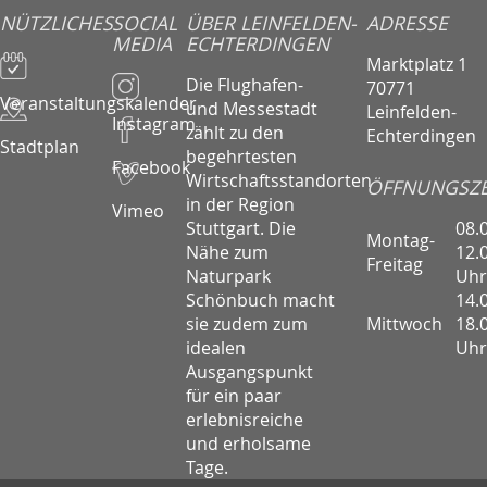
NÜTZLICHES
SOCIAL
ÜBER LEINFELDEN-
ADRESSE
MEDIA
ECHTERDINGEN
Marktplatz 1
Die Flughafen-
70771
Veranstaltungskalender
und Messestadt
Leinfelden-
Instagram
zählt zu den
Echterdingen
Stadtplan
begehrtesten
Facebook
Wirtschaftsstandorten
ÖFFNUNGSZE
in der Region
Vimeo
08.
Stuttgart. Die
Montag-
12.
Nähe zum
Freitag
Uhr
Naturpark
14.
Schönbuch macht
Mittwoch
18.
sie zudem zum
Uhr
idealen
Ausgangspunkt
für ein paar
erlebnisreiche
und erholsame
Tage.