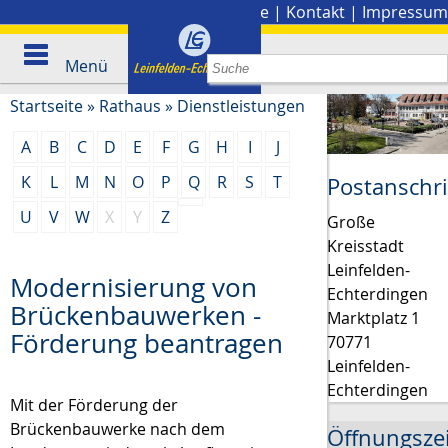
Stadtplan
|
Presse
|
Kontakt
|
Impressum
Menü
Startseite
»
Rathaus
»
Dienstleistungen
A
B
C
D
E
F
G
H
I
J
K
L
M
N
O
P
Q
R
S
T
Postanschri
U
V
W
X
Y
Z
Große
Kreisstadt
Leinfelden-
Modernisierung von
Echterdingen
Brückenbauwerken -
Marktplatz 1
Förderung beantragen
70771
Leinfelden-
Echterdingen
Mit der Förderung der
Brückenbauwerke nach dem
Öffnungsze