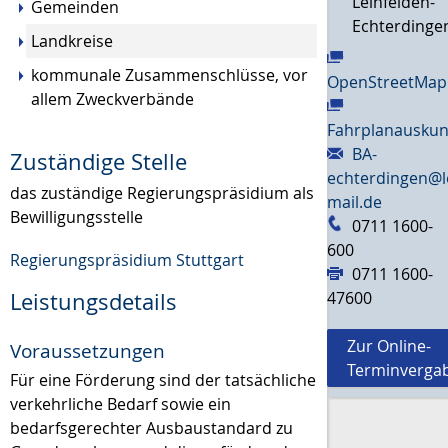
Leinfelden-
Gemeinden
Echterdinge
Landkreise
kommunale Zusammenschlüsse, vor
OpenStreetMap
allem Zweckverbände
Fahrplanauskun
BA-
Zuständige Stelle
echterdingen@l
das zuständige Regierungspräsidium als
mail.de
Bewilligungsstelle
0711 1600-
600
Regierungspräsidium Stuttgart
0711 1600-
Leistungsdetails
47600
Zur Online-
Voraussetzungen
Terminverga
Für eine Förderung sind der tatsächliche
verkehrliche Bedarf sowie ein
bedarfsgerechter Ausbaustandard zu