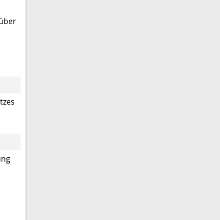
rüber
tzes
ung