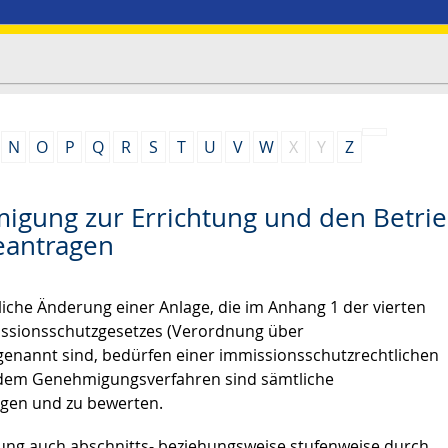
N
O
P
Q
R
S
T
U
V
W
X
Y
Z
migung zur Errichtung und den Betri
eantragen
liche Änderung einer Anlage, die im Anhang 1 der vierten
ssionsschutzgesetzes (Verordnung über
genannt sind, bedürfen einer immissionsschutzrechtlichen
 dem Genehmigungsverfahren sind sämtliche
igen und zu bewerten.
gung auch abschnitts- beziehungsweise stufenweise durch