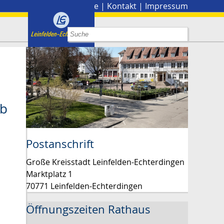
Stadtplan
|
Presse
|
Kontakt
|
Impressum
eb
Postanschrift
Große Kreisstadt Leinfelden-Echterdingen
Marktplatz 1
70771 Leinfelden-Echterdingen
Öffnungszeiten Rathaus