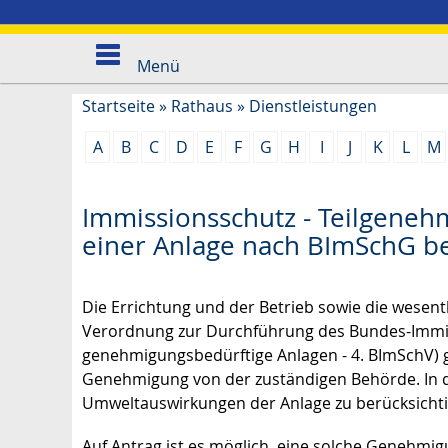
Menü
Startseite
»
Rathaus
»
Dienstleistungen
A
B
C
D
E
F
G
H
I
J
K
L
M
Immissionsschutz - Teilgeneh
einer Anlage nach BImSchG b
Die Errichtung und der Betrieb sowie die wesent
Verordnung zur Durchführung des Bundes-Immi
genehmigungsbedürftige Anlagen - 4. BImSchV) 
Genehmigung von der zuständigen Behörde. In
Umweltauswirkungen der Anlage zu berücksicht
Auf Antrag ist es möglich, eine solche Genehmi