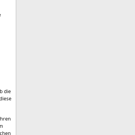
e
b die
 diese
ahren
em
ichen