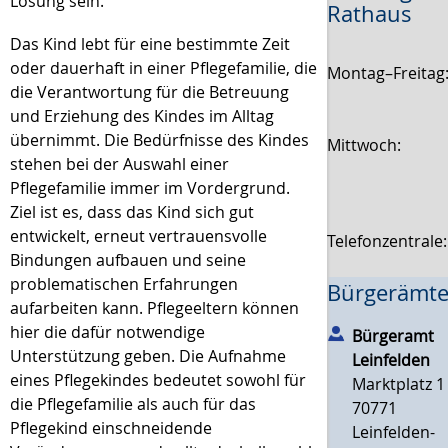
Lösung sein.
Rathaus
Das Kind lebt für eine be­stimm­te Zeit
oder dauerhaft in einer Pflegefamilie, die
Montag–Freitag
die Verantwortung für die Be­treu­ung
und Er­ziehung des Kindes im Alltag
übernimmt. Die Bedürfnisse des Kindes
Mittwoch:
stehen bei der Auswahl einer
Pflegefamilie immer im Vordergrund.
Ziel ist es, dass das Kind sich gut
entwickelt, erneut vertrauensvolle
Telefonzentrale
Bindungen aufbauen und seine
problematischen Erfahrungen
Bürgerämte
aufarbeiten kann. Pflegeeltern können
hier die dafür notwendige
Bürgeramt
Unterstützung geben. Die Aufnahme
Leinfelden
eines Pflegekindes bedeutet sowohl für
Marktplatz 1
die Pflegefamilie als auch für das
70771
Pflegekind einschneidende
Leinfelden-