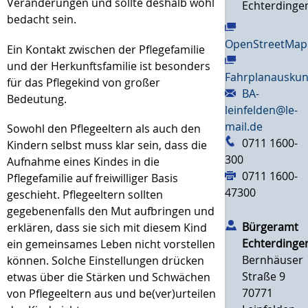
Veränderungen und sollte deshalb wohl
Echterdinge
bedacht sein.
OpenStreetMap
Ein Kontakt zwischen der Pflegefamilie
und der Herkunftsfamilie ist besonders
Fahrplanauskun
für das Pflegekind von großer
BA-
Bedeutung.
leinfelden@le-
mail.de
Sowohl den Pflegeeltern als auch den
0711 1600-
Kindern selbst muss klar sein, dass die
300
Aufnahme eines Kindes in die
0711 1600-
Pflegefamilie auf freiwilliger Basis
47300
geschieht. Pflegeeltern sollten
gegebenenfalls den Mut aufbringen und
Bürgeramt
erklären, dass sie sich mit diesem Kind
Echterdinge
ein gemeinsames Leben nicht vorstellen
Bernhäuser
können. Solche Einstellungen drücken
Straße 9
etwas über die Stärken und Schwächen
70771
von Pflegeeltern aus und be(ver)urteilen