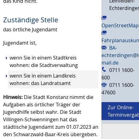
Leinfelden-
das Kind nicht.
Echterdinge
Zuständige Stelle
OpenStreetMap
das örtliche Jugendamt
Fahrplanauskun
Jugendamt ist,
BA-
echterdingen@l
wenn Sie in einem Stadtkreis
mail.de
wohnen: die Stadtverwaltung
0711 1600-
wenn Sie in einem Landkreis
600
wohnen: das Landratsamt
0711 1600-
47600
Hinweis:
Die Stadt Konstanz nimmt die
Aufgaben als örtlicher Träger der
Zur Online-
Jugendhilfe selbst wahr. Die Stadt
Terminverga
Villingen-Schwenningen hat das
städtische Jugendamt zum 01.07.2023 an
den Schwarzwald-Baar-Kreis übergeben.