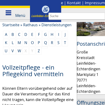
Stadtplan
|
Presse
|
Kontakt
|
Impressum
Menü
Startseite
»
Rathaus
»
Dienstleistungen
A
B
C
D
E
F
G
H
I
J
K
L
M
N
O
P
Q
R
S
T
Postanschri
U
V
W
X
Y
Z
Große
Kreisstadt
Leinfelden-
Vollzeitpflege - ein
Echterdingen
Pflegekind vermitteln
Marktplatz 1
70771
Leinfelden-
Können Eltern vorübergehend oder auf
Echterdingen
Dauer die Verantwortung für das Kind
nicht tragen, kann die Vollzeitpflege eine
Öffnungsze