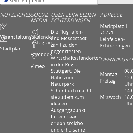
Seite empfehlen
NÜTZLICHES
SOCIAL
ÜBER LEINFELDEN-
ADRESSE
MEDIA
ECHTERDINGEN
Marktplatz 1
Die Flughafen-
70771
Veranstaltungskalender
und Messestadt
Leinfelden-
Instagram
zählt zu den
Echterdingen
Stadtplan
begehrtesten
Facebook
Wirtschaftsstandorten
ÖFFNUNGSZE
in der Region
Vimeo
08.
Stuttgart. Die
Montag-
12.
Nähe zum
Freitag
Uhr
Naturpark
14.
Schönbuch macht
Mittwoch
18.
sie zudem zum
Uhr
idealen
Ausgangspunkt
für ein paar
erlebnisreiche
und erholsame