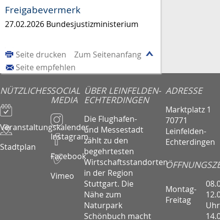
Freigabevermerk
27.02.2026
Bundesjustizministerium
Seite drucken
Zum Seitenanfang
Seite empfehlen
NÜTZLICHES
SOCIAL
ÜBER LEINFELDEN-
ADRESSE
MEDIA
ECHTERDINGEN
Marktplatz 1
Die Flughafen-
70771
Veranstaltungskalender
und Messestadt
Leinfelden-
Instagram
zählt zu den
Echterdingen
Stadtplan
begehrtesten
Facebook
Wirtschaftsstandorten
ÖFFNUNGSZE
in der Region
Vimeo
08.
Stuttgart. Die
Montag-
12.
Nähe zum
Freitag
Uhr
Naturpark
14.
Schönbuch macht