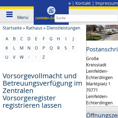
Stadtplan
|
Presse
|
Kontakt
|
Impressum
Menü
Startseite
»
Rathaus
»
Dienstleistungen
A
B
C
D
E
F
G
H
I
J
K
L
M
N
O
P
Q
R
S
T
Postanschri
U
V
W
X
Y
Z
Große
Kreisstadt
Leinfelden-
Vorsorgevollmacht und
Echterdingen
Betreuungsverfügung im
Marktplatz 1
Zentralen
70771
Vorsorgeregister
Leinfelden-
Echterdingen
registrieren lassen
Öffnungsze