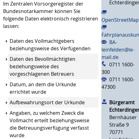
Echterdinge
Im Zentralen Vorsorgeregister der
Bundesnotarkammer können Sie
folgende Daten elektronisch registrieren
OpenStreetMap
lassen:
Fahrplanauskun
Daten des Vollmachtgebers
BA-
beziehungsweise des Verfügenden
leinfelden@le-
mail.de
Daten des Bevollmächtigten
0711 1600-
beziehungsweise des
300
vorgeschlagenen Betreuers
0711 1600-
Datum, an dem die Urkunde
47300
errichtet wurde
Aufbewahrungsort der Urkunde
Bürgeramt
Echterdinge
Angaben, zu welchem Zweck die
Bernhäuser
Vollmacht erteilt beziehungsweise
Straße 9
die Betreuungsverfügung verfasst
70771
wurde