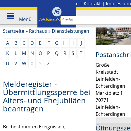
Stadtplan
|
Presse
|
Kontakt
|
Impressum
Menü
Startseite
»
Rathaus
»
Dienstleistungen
A
B
C
D
E
F
G
H
I
J
K
L
M
N
O
P
Q
R
S
T
Postanschri
U
V
W
X
Y
Z
Große
Kreisstadt
Leinfelden-
Melderegister -
Echterdingen
Übermittlungssperre bei
Marktplatz 1
Alters- und Ehejubiläen
70771
beantragen
Leinfelden-
Echterdingen
Bei bestimmten Ereignissen
,
Öffnungsze