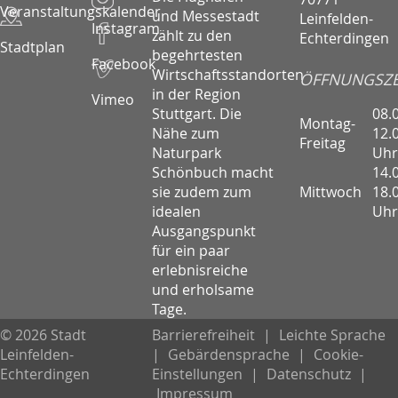
Veranstaltungskalender
und Messestadt
Leinfelden-
Instagram
zählt zu den
Echterdingen
Stadtplan
begehrtesten
Facebook
Wirtschaftsstandorten
ÖFFNUNGSZE
in der Region
Vimeo
08.
Stuttgart. Die
Montag-
12.
Nähe zum
Freitag
Uhr
Naturpark
14.
Schönbuch macht
Mittwoch
18.
sie zudem zum
Uhr
idealen
Ausgangspunkt
für ein paar
erlebnisreiche
und erholsame
Tage.
© 2026 Stadt
Barrierefreiheit
|
Leichte Sprache
Leinfelden-
|
Gebärdensprache
|
Cookie-
Echterdingen
Einstellungen
|
Datenschutz
|
Impressum