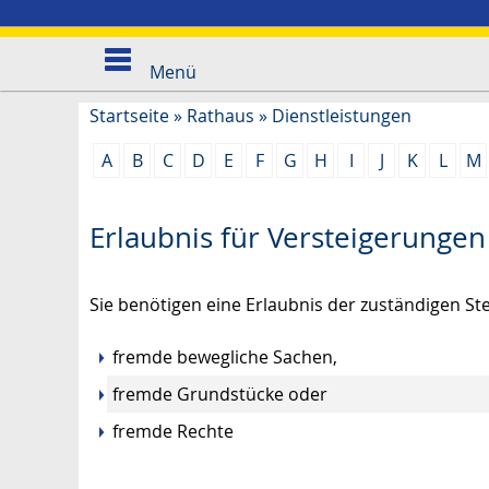
Menü
Startseite
»
Rathaus
»
Dienstleistungen
A
B
C
D
E
F
G
H
I
J
K
L
M
Erlaubnis für Versteigerunge
Sie benötigen eine Erlaubnis der zuständigen S
fremde bewegliche Sachen,
fremde Grundstücke oder
fremde Rechte