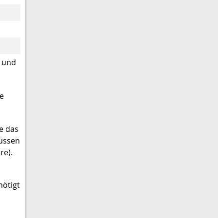
n und
te
e das
müssen
re).
nötigt