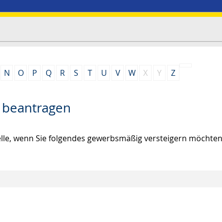
N
O
P
Q
R
S
T
U
V
W
X
Y
Z
n beantragen
telle, wenn Sie folgendes gewerbsmäßig versteigern möchten