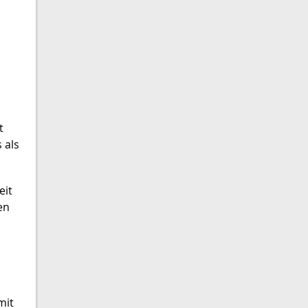
t
 als
eit
en
mit