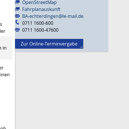
OpenStreetMap
Fahrplanauskunft
BA-echterdingen@le-mail.de
0711 1600-600
s
0711 1600-47600
der
Zur Online-Terminvergabe
e in
er
einen
 ob