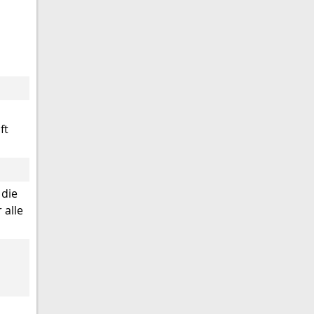
ft
 die
 alle