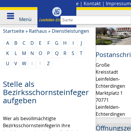
Stadtplan
|
Presse
|
Kontakt
|
Impressum
Menü
Startseite
»
Rathaus
»
Dienstleistungen
A
B
C
D
E
F
G
H
I
J
K
L
M
N
O
P
Q
R
S
T
Postanschri
U
V
W
X
Y
Z
Große
Kreisstadt
Leinfelden-
Stelle als
Echterdingen
Bezirksschornsteinfeger
Marktplatz 1
aufgeben
70771
Leinfelden-
Echterdingen
Wer als bevollmächtigte
Bezirksschornsteinfegerin ihre
Öffnungsze