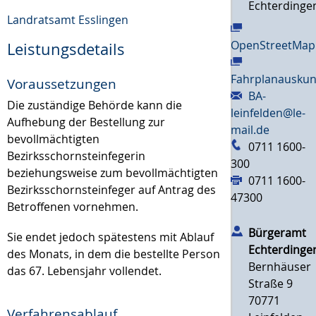
Echterdinge
Landratsamt Esslingen
OpenStreetMap
Leistungsdetails
Fahrplanauskun
Voraussetzungen
BA-
Die zuständige Behörde kann die
leinfelden@le-
Aufhebung der Bestellung zur
mail.de
bevollmächtigten
0711 1600-
Bezirksschornsteinfegerin
300
beziehungsweise zum bevollmächtigten
0711 1600-
Bezirksschornsteinfeger auf Antrag des
47300
Betroffenen vornehmen.
Bürgeramt
Sie endet jedoch spätestens mit Ablauf
Echterdinge
des Monats, in dem die bestellte Person
Bernhäuser
das 67. Lebensjahr vollendet.
Straße 9
70771
Verfahrensablauf