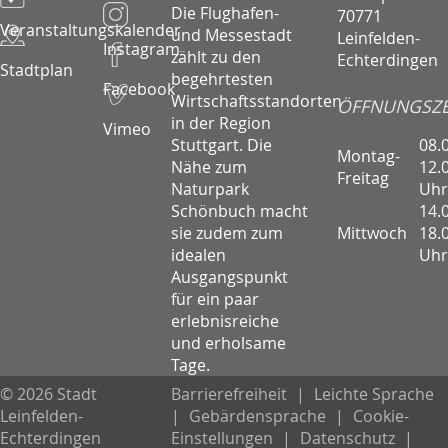
Die Flughafen-
70771
Veranstaltungskalender
und Messestadt
Leinfelden-
Instagram
zählt zu den
Echterdingen
Stadtplan
begehrtesten
Facebook
Wirtschaftsstandorten
ÖFFNUNGSZE
in der Region
Vimeo
08.
Stuttgart. Die
Montag-
12.
Nähe zum
Freitag
Uhr
Naturpark
14.
Schönbuch macht
Mittwoch
18.
sie zudem zum
Uhr
idealen
Ausgangspunkt
für ein paar
erlebnisreiche
und erholsame
Tage.
© 2026 Stadt
Barrierefreiheit
|
Leichte Sprache
Leinfelden-
|
Gebärdensprache
|
Cookie-
Echterdingen
Einstellungen
|
Datenschutz
|