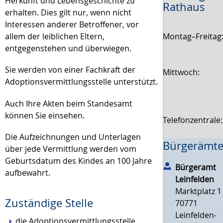
Herkunft und Lebensgeschichte zu
Rathaus
erhalten. Dies gilt nur, wenn nicht
Interessen anderer Betroffener, vor
Montag–Freitag
allem der leiblichen Eltern,
entgegenstehen und überwiegen.
Sie werden von einer Fachkraft der
Mittwoch:
Adoptionsvermittlungsstelle unterstützt.
Auch Ihre Akten beim Standesamt
können Sie einsehen.
Telefonzentrale
Die Aufzeichnungen und Unterlagen
Bürgerämte
über jede Vermittlung werden vom
Geburtsdatum des Kindes an 100 Jahre
Bürgeramt
aufbewahrt.
Leinfelden
Marktplatz 1
Zuständige Stelle
70771
Leinfelden-
die Adoptionsvermittlungsstelle