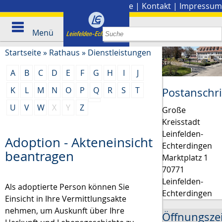
Stadtplan
|
Presse
|
Kontakt
|
Impressum
Menü
Startseite
»
Rathaus
»
Dienstleistungen
A
B
C
D
E
F
G
H
I
J
K
L
M
N
O
P
Q
R
S
T
Postanschri
U
V
W
X
Y
Z
Große
Kreisstadt
Leinfelden-
Adoption - Akteneinsicht
Echterdingen
beantragen
Marktplatz 1
70771
Leinfelden-
Als adoptierte Person können Sie
Echterdingen
Einsicht in Ihre Vermittlungsakte
nehmen, um Auskunft über Ihre
Öffnungsze