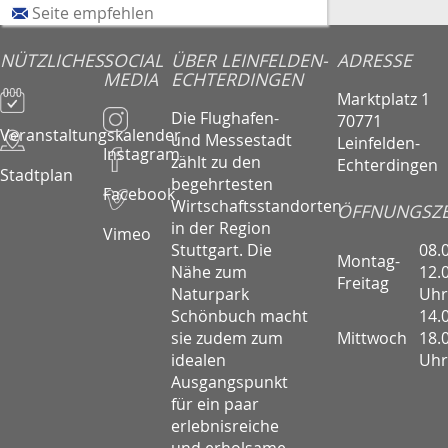
Seite empfehlen
NÜTZLICHES
SOCIAL
ÜBER LEINFELDEN-
ADRESSE
MEDIA
ECHTERDINGEN
Marktplatz 1
Die Flughafen-
70771
Veranstaltungskalender
und Messestadt
Leinfelden-
Instagram
zählt zu den
Echterdingen
Stadtplan
begehrtesten
Facebook
Wirtschaftsstandorten
ÖFFNUNGSZE
in der Region
Vimeo
08.
Stuttgart. Die
Montag-
12.
Nähe zum
Freitag
Uhr
Naturpark
14.
Schönbuch macht
Mittwoch
18.
sie zudem zum
Uhr
idealen
Ausgangspunkt
für ein paar
erlebnisreiche
und erholsame