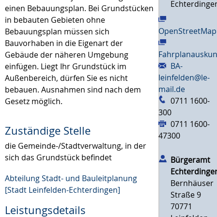
Echterdinge
einen Bebauungsplan. Bei Grundstücken
in bebauten Gebieten ohne
OpenStreetMap
Bebauungsplan müssen sich
Bauvorhaben in die Eigenart der
Fahrplanauskun
Gebäude der näheren Umg
e
bung
BA-
einfügen. Liegt Ihr Grundstück im
leinfelden@le-
Außenbereich, dürfen Sie es nicht
mail.de
bebauen. Ausnahmen sind nach dem
0711 1600-
Gesetz möglich.
300
0711 1600-
Zuständige Stelle
47300
die Gemeinde-/Stadtverwaltung, in der
sich das Grundstück befindet
Bürgeramt
Echterdinge
Abteilung Stadt- und Bauleitplanung
Bernhäuser
[Stadt Leinfelden-Echterdingen]
Straße 9
70771
Leistungsdetails