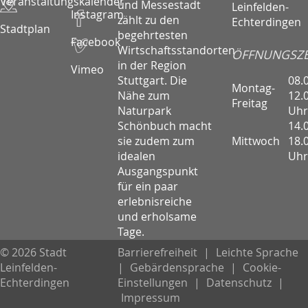
Veranstaltungskalender
und Messestadt
Leinfelden-
Instagram
zählt zu den
Echterdingen
Stadtplan
begehrtesten
Facebook
Wirtschaftsstandorten
ÖFFNUNGSZE
in der Region
Vimeo
08.
Stuttgart. Die
Montag-
12.
Nähe zum
Freitag
Uhr
Naturpark
14.
Schönbuch macht
Mittwoch
18.
sie zudem zum
Uhr
idealen
Ausgangspunkt
für ein paar
erlebnisreiche
und erholsame
Tage.
© 2026 Stadt
Barrierefreiheit
|
Leichte Sprache
Leinfelden-
|
Gebärdensprache
|
Cookie-
Echterdingen
Einstellungen
|
Datenschutz
|
Impressum