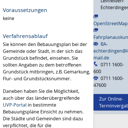
Leinfelden-
Echterdinge
Voraussetzungen
keine
OpenStreetMap
Verfahrensablauf
Fahrplanauskun
BA-
Sie können den Bebauungsplan bei der
echterdingen@l
Gemeinde oder Stadt, in der sich das
mail.de
Grundstück befindet, einsehen. Sie
0711 1600-
sollten Angaben zu dem betroffenen
600
Grundstück mitbringen, z.B. Gemarkung,
0711 1600-
Flur- und Grundstücksnummer.
47600
Daneben haben Sie die Möglichkeit,
auch über das länderübergreifende
Zur Online-
UVP-Portal
in bestimmte
Terminverga
Bebauungspläne Einsicht zu nehmen.
Die Städte und Gemeinden sind dazu
verpflichtet, die für die