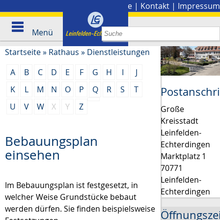
Stadtplan
|
Presse
|
Kontakt
|
Impressum
Menü
Startseite
»
Rathaus
»
Dienstleistungen
A
B
C
D
E
F
G
H
I
J
K
L
M
N
O
P
Q
R
S
T
Postanschri
U
V
W
X
Y
Z
Große
Kreisstadt
Leinfelden-
Bebauungsplan
Echterdingen
einsehen
Marktplatz 1
70771
Leinfelden-
Im Bebauungsplan ist festgesetzt, in
Echterdingen
welcher Weise Grundstücke bebaut
werden dürfen.
Sie finden beispielsweise
Öffnungsze