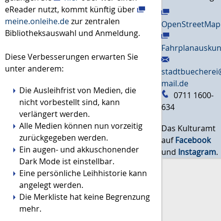
eReader nutzt, kommt künftig über
meine.onleihe.de
zur zentralen
OpenStreetMap
Bibliotheksauswahl und Anmeldung.
Fahrplanauskun
Diese Verbesserungen erwarten Sie
unter anderem:
stadtbuecherei
mail.de
Die Ausleihfrist von Medien, die
0711 1600-
nicht vorbestellt sind, kann
634
verlängert werden.
Alle Medien können nun vorzeitig
Das Kulturamt
zurückgegeben werden.
auf
Facebook
Ein augen- und akkuschonender
und
Instagram
.
Dark Mode ist einstellbar.
Eine persönliche Leihhistorie kann
angelegt werden.
Die Merkliste hat keine Begrenzung
mehr.