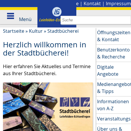
Stadtplan
|
Presse
|
Kontakt
|
Impressum
Menü
Startseite
»
Kultur
»
Stadtbücherei
Öffnungszeiten
& Kontakt
Herzlich willkommen in
Benutzerkonto
der Stadtbücherei!
& Recherche
Hier erfahren Sie Aktuelles und Termine
Digitale
aus Ihrer Stadtbücherei.
Angebote
Medienangebo
& Tipps
Informationen
von A-Z
Veranstaltung
Über uns &