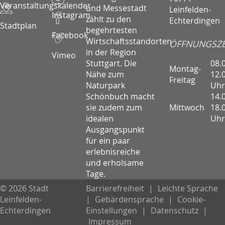
Veranstaltungskalender
und Messestadt
Leinfelden-
Instagram
zählt zu den
Echterdingen
Stadtplan
begehrtesten
Facebook
Wirtschaftsstandorten
ÖFFNUNGSZE
in der Region
Vimeo
08.
Stuttgart. Die
Montag-
12.
Nähe zum
Freitag
Uhr
Naturpark
14.
Schönbuch macht
Mittwoch
18.
sie zudem zum
Uhr
idealen
Ausgangspunkt
für ein paar
erlebnisreiche
und erholsame
Tage.
© 2026 Stadt
Barrierefreiheit
|
Leichte Sprache
Leinfelden-
|
Gebärdensprache
|
Cookie-
Echterdingen
Einstellungen
|
Datenschutz
|
Impressum