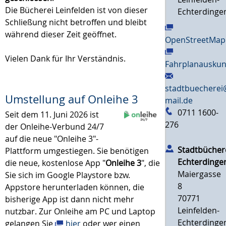
Die Bücherei Leinfelden ist von dieser
Echterdinge
Schließung nicht betroffen und bleibt
während dieser Zeit geöffnet.
OpenStreetMap
Vielen Dank für Ihr Verständnis.
Fahrplanauskun
stadtbuecherei
Umstellung auf Onleihe 3
mail.de
0711 1600-
Seit dem 11. Juni 2026 ist
276
der Onleihe-Verbund 24/7
auf die neue "Onleihe 3"-
Stadtbücher
Plattform umgestiegen. Sie benötigen
Echterdinge
die neue, kostenlose App "
Onleihe 3
", die
Maiergasse
Sie sich im Google Playstore bzw.
8
Appstore herunterladen können, die
70771
bisherige App ist dann nicht mehr
Leinfelden-
nutzbar. Zur Onleihe am PC und Laptop
Echterdinge
gelangen Sie
hier
oder wer einen