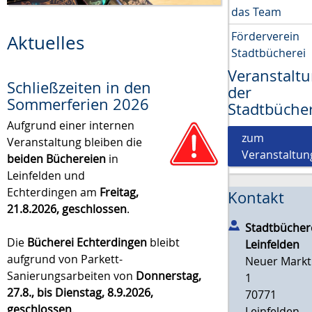
das Team
Förderverein
Aktuelles
Stadtbücherei
Veranstalt
Schließzeiten in den
der
Sommerferien 2026
Stadtbüche
Aufgrund einer internen
zum
Veranstaltung bleiben die
Veranstaltun
beiden Büchereien
in
Leinfelden und
Echterdingen am
Freitag,
Kontakt
21.8.2026, geschlossen
.
Stadtbücher
Die
Bücherei Echterdingen
bleibt
Leinfelden
aufgrund von Parkett-
Neuer Markt
Sanierungsarbeiten von
Donnerstag,
1
27.8., bis Dienstag, 8.9.2026,
70771
geschlossen
.
Leinfelden-