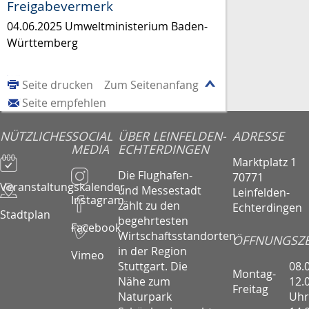
Freigabevermerk
04.06.2025 Umweltministerium Baden-
Württemberg
Seite drucken
Zum Seitenanfang
Seite empfehlen
NÜTZLICHES
SOCIAL
ÜBER LEINFELDEN-
ADRESSE
MEDIA
ECHTERDINGEN
Marktplatz 1
Die Flughafen-
70771
Veranstaltungskalender
und Messestadt
Leinfelden-
Instagram
zählt zu den
Echterdingen
Stadtplan
begehrtesten
Facebook
Wirtschaftsstandorten
ÖFFNUNGSZE
in der Region
Vimeo
08.
Stuttgart. Die
Montag-
12.
Nähe zum
Freitag
Uhr
Naturpark