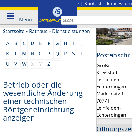
Stadtplan
|
Presse
|
Kontakt
|
Impressum
Menü
Startseite
»
Rathaus
»
Dienstleistungen
A
B
C
D
E
F
G
H
I
J
K
L
M
N
O
P
Q
R
S
T
Postanschri
U
V
W
X
Y
Z
Große
Kreisstadt
Leinfelden-
Betrieb oder die
Echterdingen
wesentliche Änderung
Marktplatz 1
einer technischen
70771
Röntgeneinrichtung
Leinfelden-
Echterdingen
anzeigen
Öffnungsze