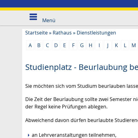
Menü
Startseite
»
Rathaus
»
Dienstleistungen
A
B
C
D
E
F
G
H
I
J
K
L
M
Studienplatz - Beurlaubung b
Sie möchten sich vom Studium beurlauben lasse
Die Zeit der Beurlaubung sollte zwei Semester n
der Regel keine Prüfungen ablegen.
Abweichend davon dürfen beurlaubte Studierend
an Lehrveranstaltungen teilnehmen,