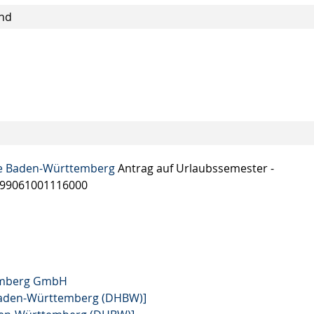
und
ie Baden-Württemberg
Antrag auf Urlaubssemester -
 99061001116000
temberg GmbH
aden-Württemberg (DHBW)]