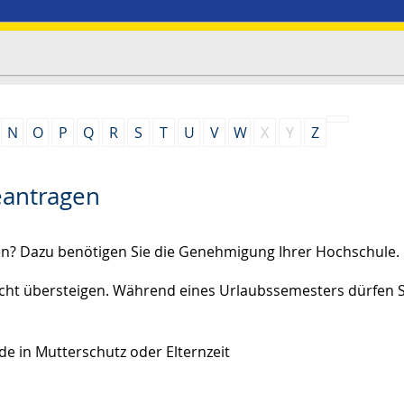
N
O
P
Q
R
S
T
U
V
W
X
Y
Z
eantragen
n? Dazu benötigen Sie die Genehmigung Ihrer Hochschule.
icht übersteigen. Während eines Urlaubssemesters dürfen S
e in Mutterschutz oder Elternzeit