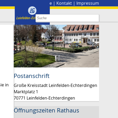
Stadtplan
|
Presse
|
Kontakt
|
Impressum
Postanschrift
ie in
Große Kreisstadt Leinfelden-Echterdingen
Marktplatz 1
70771 Leinfelden-Echterdingen
Öffnungszeiten Rathaus