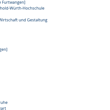
e Furtwangen]
nhold-Würth-Hochschule
Wirtschaft und Gestaltung
gen]
ruhe
gart