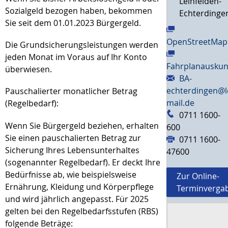
Leinfelden-
Sozialgeld bezogen haben, bekommen
Echterdinge
Sie seit dem 01.01.2023 Bürgergeld.
OpenStreetMap
Die Grundsicherungsleistungen werden
jeden Monat im Voraus auf Ihr Konto
Fahrplanauskun
überwiesen.
BA-
echterdingen@l
Pauschalierter monatlicher Betrag
mail.de
(Regelbedarf):
0711 1600-
Wenn Sie Bürgergeld beziehen, erhalten
600
Sie einen pauschalierten Betrag zur
0711 1600-
Sicherung Ihres Lebensunterhaltes
47600
(sogenannter Regelbedarf). Er deckt Ihre
Bedürfnisse ab, wie beispielsweise
Zur Online-
Ernährung, Kleidung und Körperpflege
Terminverga
und wird jährlich angepasst. Für 2025
gelten bei den Regelbedarfsstufen (RBS)
folgende Beträge: