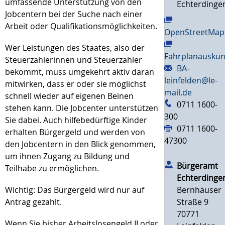
umfassende Unterstützung von den
Echterdinge
Jobcentern bei der Suche nach einer
Arbeit oder Qualifikationsmöglichkeiten.
OpenStreetMap
Wer Leistungen des Staates, also der
Fahrplanauskun
Steuerzahlerinnen und Steuerzahler
BA-
bekommt, muss umgekehrt aktiv daran
leinfelden@le-
mitwirken, dass er oder sie möglichst
mail.de
schnell wieder auf eigenen Beinen
0711 1600-
stehen kann. Die Jobcenter unterstützen
300
Sie dabei. Auch hilfebedürftige Kinder
0711 1600-
erhalten Bürgergeld und werden von
47300
den Jobcentern in den Blick genommen,
um ihnen Zugang zu Bildung und
Bürgeramt
Teilhabe zu ermöglichen.
Echterdinge
Wichtig: Das Bürgergeld wird nur auf
Bernhäuser
Antrag gezahlt.
Straße 9
70771
Wenn Sie bisher Arbeitslosengeld II oder