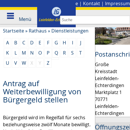
Stadtplan
|
Presse
|
Kontakt
|
Impressum
Menü
Startseite
»
Rathaus
»
Dienstleistungen
A
B
C
D
E
F
G
H
I
J
K
L
M
N
O
P
Q
R
S
T
Postanschri
U
V
W
X
Y
Z
Große
Kreisstadt
Leinfelden-
Antrag auf
Echterdingen
Weiterbewilligung von
Marktplatz 1
Bürgergeld stellen
70771
Leinfelden-
Echterdingen
Bürgergeld wird im Regelfall für sechs
beziehungsweise zwölf Monate bewilligt.
Öffnungsze