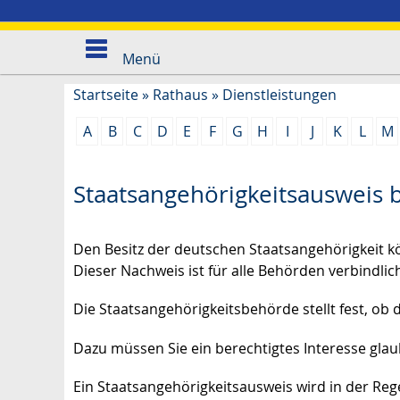
Menü
Startseite
»
Rathaus
»
Dienstleistungen
A
B
C
D
E
F
G
H
I
J
K
L
M
Staatsangehörigkeitsausweis 
Den Besitz der deutschen Staatsangehörigkeit k
Dieser Nachweis ist für alle Behörden verbindlic
Die Staatsangehörigkeitsbehörde stellt fest, ob 
Dazu müssen Sie ein berechtigtes Interesse gla
Ein Staatsangehörigkeitsausweis wird in der Reg