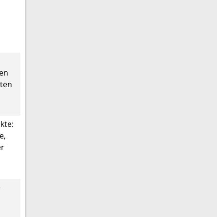
en
mten
kte:
e,
er
e