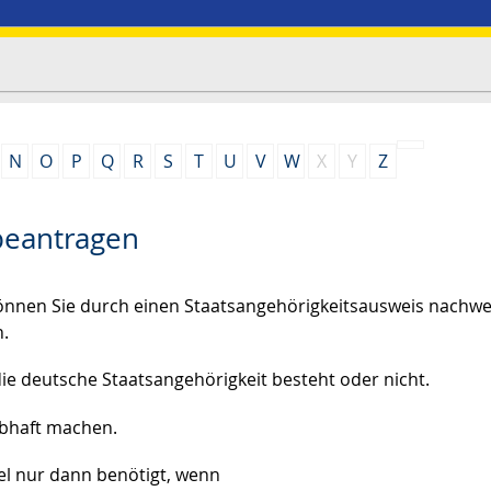
N
O
P
Q
R
S
T
U
V
W
X
Y
Z
beantragen
önnen Sie durch einen Staatsangehörigkeitsausweis nachwe
h.
die deutsche Staatsangehörigkeit besteht oder nicht.
ubhaft machen.
el nur dann benötigt, wenn