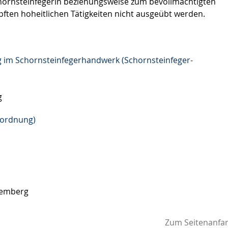
chornsteinfegerin beziehungsweise zum bevollmächtigten
ften hoheitlichen Tätigkeiten nicht ausgeübt werden.
g im Schornsteinfegerhandwerk (Schornsteinfeger-
g
sordnung)
temberg
Zum Seitenanfa