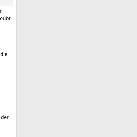
r
geübt
 die
 der