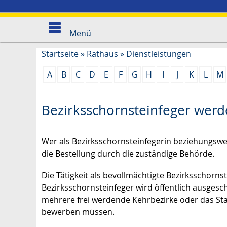
Menü
Startseite
»
Rathaus
»
Dienstleistungen
A
B
C
D
E
F
G
H
I
J
K
L
M
Bezirksschornsteinfeger wer
Wer als Bezirksschornsteinfegerin beziehungswei
die Bestellung durch die zuständige Behörde.
Die Tätigkeit als bevollmächtigte Bezirksschorn
Bezirksschornsteinfeger wird öffentlich ausgesc
mehrere frei werdende Kehrbezirke oder das Sta
bewerben müssen.