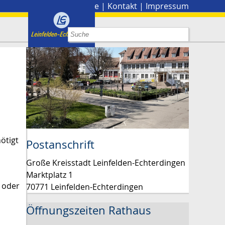
Stadtplan
|
Presse
|
Kontakt
|
Impressum
ötigt
Postanschrift
Große Kreisstadt Leinfelden-Echterdingen
Marktplatz 1
n oder
70771 Leinfelden-Echterdingen
Öffnungszeiten Rathaus