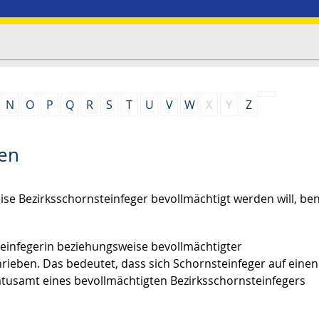
N
O
P
Q
R
S
T
U
V
W
X
Y
Z
den
se Bezirksschornsteinfeger bevollmächtigt werden will, ben
steinfegerin beziehungsweise bevollmächtigter
hrieben. Das bedeutet, dass sich Schornsteinfeger auf eine
tusamt eines bevollmächtigten Bezirksschornsteinfegers