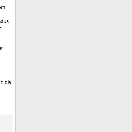
dem
naus
t
er
n die