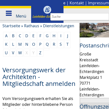
Stadtplan
|
Presse
|
Kontakt
|
Impressum
Menü
Startseite
»
Rathaus
»
Dienstleistungen
A
B
C
D
E
F
G
H
I
J
K
L
M
N
O
P
Q
R
S
T
Postanschri
U
V
W
X
Y
Z
Große
Kreisstadt
Leinfelden-
Versorgungswerk der
Echterdingen
Architekten -
Marktplatz 1
Mitgliedschaft anmelden
70771
Leinfelden-
Echterdingen
Vom Versorgungswerk erhalten Sie als
Mitglieder oder hinterbliebene Person
Öffnungsze