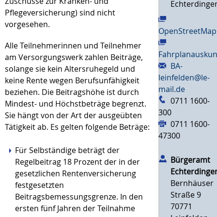
Zuschüsse zur Kranken- und
Echterdinge
Pflegeversicherung) sind nicht
vorgesehen.
OpenStreetMap
Alle Teilnehmerinnen und Teilnehmer
Fahrplanauskun
am Versorgungswerk zahlen Beiträge,
BA-
solange sie kein Altersruhegeld und
leinfelden@le-
keine Rente wegen Berufsunfähigkeit
mail.de
beziehen. Die Beitragshöhe ist durch
0711 1600-
Mindest- und Höchstbeträge begrenzt.
300
Sie hängt von der Art der ausgeübten
0711 1600-
Tätigkeit ab.
Es gelten folgende Beträge:
47300
Für Selbständige beträgt der
Bürgeramt
Regelbeitrag 18 Prozent der in der
Echterdinge
gesetzlichen Rentenversicherung
Bernhäuser
festgesetzten
Straße 9
Beitragsbemessungsgrenze. In den
70771
ersten fünf Jahren der Teilnahme