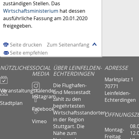
zuständigen Stellen. Das
Wirtschaftsministerium
hat dessen
ausführliche Fassung am 20.01.2020
freigegeben.
Seite drucken
Zum Seitenanfang
Seite empfehlen
NÜTZLICHES
SOCIAL
ÜBER LEINFELDEN-
ADRESSE
MEDIA
ECHTERDINGEN
Marktplatz 1
Die Flughafen-
70771
Veranstaltungskalender
und Messestadt
Leinfelden-
Instagram
zählt zu den
Echterdingen
Stadtplan
begehrtesten
Facebook
Wirtschaftsstandorten
ÖFFNUNGSZE
in der Region
Vimeo
08.
Stuttgart. Die
Montag-
12.
Nähe zum
Freitag