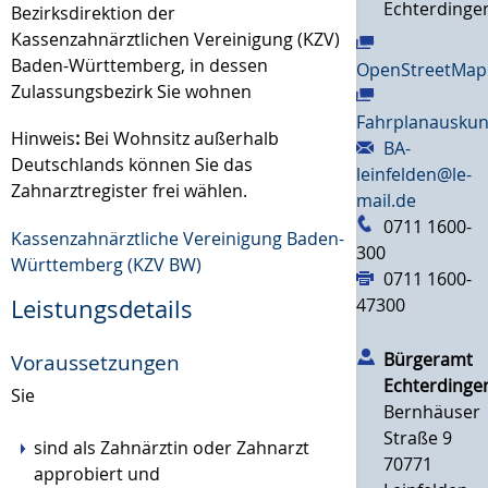
Echterdinge
Bezirksdirektion der
Kassenzahnärztlichen Vereinigung (KZV)
Baden-Württemberg, in dessen
OpenStreetMap
Zulassungsbezirk Sie wohnen
Fahrplanauskun
Hinweis
:
Bei Wohnsitz außerhalb
BA-
Deutschlands können Sie das
leinfelden@le-
Zahnarztregister frei wählen.
mail.de
0711 1600-
Kassenzahnärztliche Vereinigung Baden-
300
Württemberg (KZV BW)
0711 1600-
47300
Leistungsdetails
Bürgeramt
Voraussetzungen
Echterdinge
Sie
Bernhäuser
Straße 9
sind als Zahnärztin oder Zahnarzt
70771
approbiert und