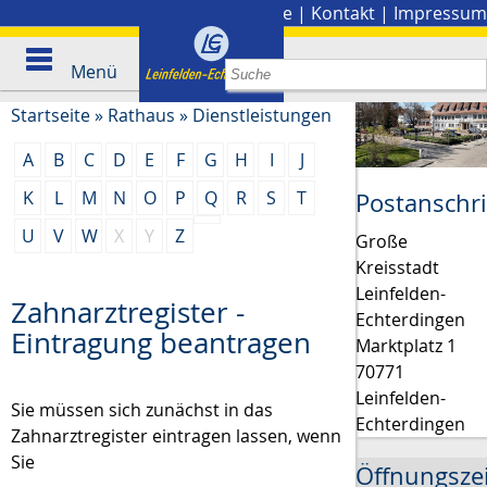
Stadtplan
|
Presse
|
Kontakt
|
Impressum
Menü
Startseite
»
Rathaus
»
Dienstleistungen
A
B
C
D
E
F
G
H
I
J
K
L
M
N
O
P
Q
R
S
T
Postanschri
U
V
W
X
Y
Z
Große
Kreisstadt
Leinfelden-
Zahnarztregister -
Echterdingen
Eintragung beantragen
Marktplatz 1
70771
Leinfelden-
Sie müssen sich zunächst in das
Echterdingen
Zahnarztregister eintragen lassen, wenn
Sie
Öffnungsze