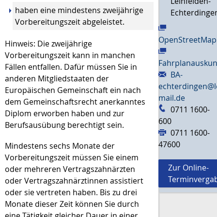
Leinfelden-
haben eine mindestens zweijährige
Echterdinge
Vorbereitungszeit abgeleistet.
OpenStreetMap
Hinweis:
Die zweijährige
Vorbereitungszeit kann in manchen
Fahrplanauskun
Fällen entfallen. Dafür müssen Sie in
BA-
anderen Mitgliedstaaten der
echterdingen@l
Europäischen Gemeinschaft ein nach
mail.de
dem Gemeinschaftsrecht anerkanntes
0711 1600-
Diplom erworben haben und zur
600
Berufsausübung berechtigt sein.
0711 1600-
47600
Mindestens sechs Monate der
Vorbereitungszeit müssen Sie einem
Zur Online-
oder mehreren Vertragszahnärzten
Terminverga
oder Vertragszahnärztinnen assistiert
oder sie vertreten haben. Bis zu drei
Monate dieser Zeit können Sie durch
eine Tätigkeit gleicher Dauer in einer