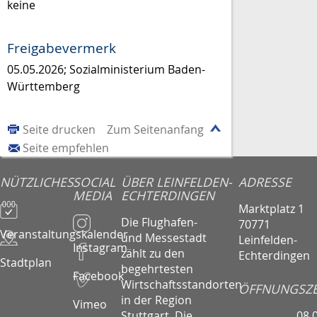
keine
Freigabevermerk
05.05.2026; Sozialministerium Baden-
Württemberg
Seite drucken
Zum Seitenanfang
Seite empfehlen
NÜTZLICHES
SOCIAL
ÜBER LEINFELDEN-
ADRESSE
MEDIA
ECHTERDINGEN
Marktplatz 1
Die Flughafen-
70771
Veranstaltungskalender
und Messestadt
Leinfelden-
Instagram
zählt zu den
Echterdingen
Stadtplan
begehrtesten
Facebook
Wirtschaftsstandorten
ÖFFNUNGSZE
in der Region
Vimeo
08.
Stuttgart. Die