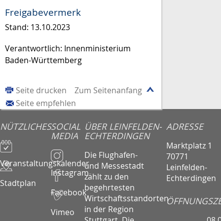
Freigabevermerk
Stand: 13.10.2023
Verantwortlich: Innenministerium
Baden-Württemberg
Seite drucken
Zum Seitenanfang
Seite empfehlen
NÜTZLICHES
SOCIAL
ÜBER LEINFELDEN-
ADRESSE
MEDIA
ECHTERDINGEN
Marktplatz 1
Die Flughafen-
70771
Veranstaltungskalender
und Messestadt
Leinfelden-
Instagram
zählt zu den
Echterdingen
Stadtplan
begehrtesten
Facebook
Wirtschaftsstandorten
ÖFFNUNGSZE
in der Region
Vimeo
08.
Stuttgart. Die