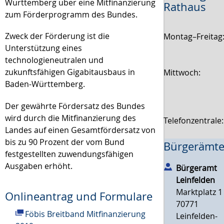
Württemberg über eine Mitfinanzierung
Rathaus
zum Förderprogramm des Bundes.
Zweck der Förderung ist die
Montag–Freitag
Unterstützung eines
technologieneutralen und
zukunftsfähigen Gigabitausbaus in
Mittwoch:
Baden-Württemberg.
Der
ge
währte Fördersatz des Bundes
wird
durch die Mitfinanzierung des
Telefonzentrale
Landes auf eine
n Gesamtfördersatz von
bis zu 90
Prozent
der vom Bund
Bürgerämte
festgestellten zu
wendungsfähigen
Ausgaben erhöht.
Bürgeramt
Leinfelden
Marktplatz 1
Onlineantrag und Formulare
70771
Föbis Breitband Mitfinanzierung
Leinfelden-