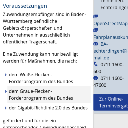
Leinfelden-
Voraussetzungen
Echterdinge
Zuwendungsempfänger sind in Baden-
Württemberg befindliche
OpenStreetMap
Gebietskörperschaften und
Unternehmen in ausschließlich
Fahrplanauskun
öffentlicher Trägerschaft.
BA-
echterdingen@l
Eine Zuwendung kann nur bewilligt
mail.de
wer
den f
ür Maßnahmen, die nach:
0711 1600-
600
dem Weiße-Flecken-
0711 1600-
Förderprogramm des Bundes
47600
dem Graue-Flecken-
Förderprogramm des Bundes
Zur Online-
Terminverga
der Gigabit-Richtlinie 2.0 des Bundes
ge
fördert und für die ein
entsprechender Zuwendungsbescheid