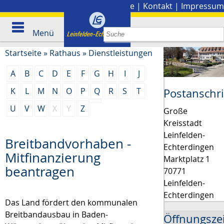
Stadtplan
|
Presse
|
Kontakt
|
Impressum
Menü
Startseite
»
Rathaus
»
Dienstleistungen
A
B
C
D
E
F
G
H
I
J
K
L
M
N
O
P
Q
R
S
T
Postanschri
U
V
W
X
Y
Z
Große
Kreisstadt
Leinfelden-
Breitbandvorhaben -
Echterdingen
Mitfinanzierung
Marktplatz 1
beantragen
70771
Leinfelden-
Echterdingen
Das Land fördert den kommunalen
Breitbandausbau in Baden-
Öffnungsze