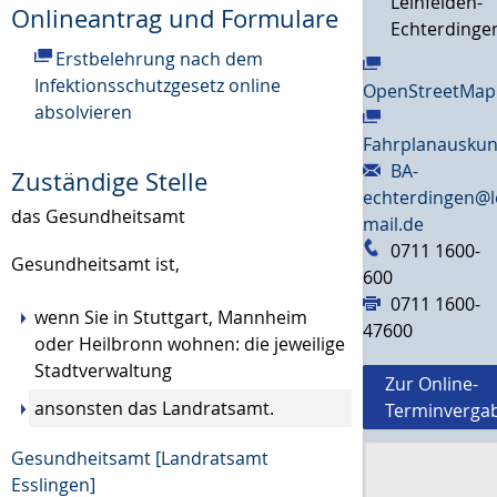
Leinfelden-
Onlineantrag und Formulare
Echterdinge
Erstbelehrung nach dem
Infektionsschutzgesetz online
OpenStreetMap
absolvieren
Fahrplanauskun
BA-
Zuständige Stelle
echterdingen@l
das Gesundheitsamt
mail.de
0711 1600-
Gesundheitsamt ist,
600
0711 1600-
wenn Sie in Stuttgart, Mannheim
47600
oder Heilbronn wohnen: die jeweilige
Stadtverwaltung
Zur Online-
ansonsten das Landratsamt.
Terminverga
Gesundheitsamt [Landratsamt
Esslingen]