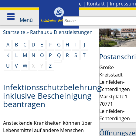
Stadtplan
|
Presse
|
Kontakt
|
Impressum
Menü
Startseite
»
Rathaus
»
Dienstleistungen
A
B
C
D
E
F
G
H
I
J
K
L
M
N
O
P
Q
R
S
T
Postanschri
U
V
W
X
Y
Z
Große
Kreisstadt
Leinfelden-
Infektionsschutzbelehrung
Echterdingen
inklusive Bescheinigung
Marktplatz 1
beantragen
70771
Leinfelden-
Echterdingen
Ansteckende Krankheiten können über
Lebensmittel auf andere Menschen
Öffnungsze