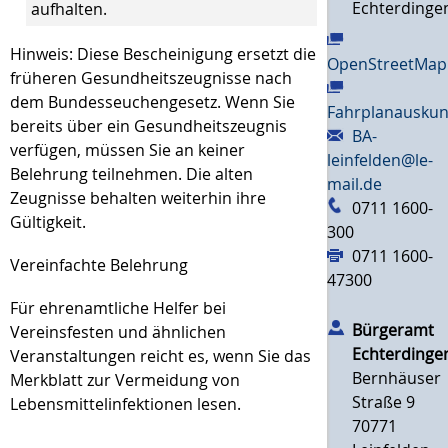
Echterdinge
aufhalten.
Hinweis: Diese Bescheinigung ersetzt die
OpenStreetMap
früheren Gesundheitszeugnisse nach
dem Bundesseuchengesetz. Wenn Sie
Fahrplanauskun
bereits über ein Gesundheitszeugnis
BA-
verfügen, müssen Sie an keiner
leinfelden@le-
Belehrung teilnehmen. Die alten
mail.de
Zeugnisse behalten weiterhin ihre
0711 1600-
Gültigkeit.
300
0711 1600-
Vereinfachte Belehrung
47300
Für ehrenamtliche Helfer bei
Bürgeramt
Vereinsfesten und ähnlichen
Echterdinge
Veranstaltungen reicht es, wenn Sie das
Bernhäuser
Merkblatt zur Vermeidung von
Straße 9
Lebensmittelinfektionen lesen.
70771