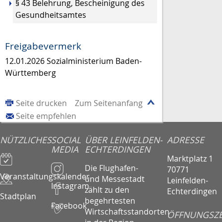
§ 43 Belehrung, Bescheinigung des
Gesundheitsamtes
Freigabevermerk
12.01.2026 Sozialministerium Baden-
Württemberg
Seite drucken
Zum Seitenanfang
Seite empfehlen
NÜTZLICHES
SOCIAL
ÜBER LEINFELDEN-
ADRESSE
MEDIA
ECHTERDINGEN
Marktplatz 1
Die Flughafen-
70771
Veranstaltungskalender
und Messestadt
Leinfelden-
Instagram
zählt zu den
Echterdingen
Stadtplan
begehrtesten
Facebook
Wirtschaftsstandorten
ÖFFNUNGSZE