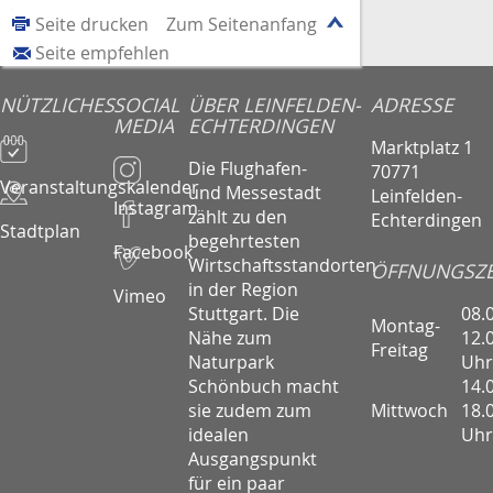
Seite drucken
Zum Seitenanfang
Seite empfehlen
NÜTZLICHES
SOCIAL
ÜBER LEINFELDEN-
ADRESSE
MEDIA
ECHTERDINGEN
Marktplatz 1
Die Flughafen-
70771
Veranstaltungskalender
und Messestadt
Leinfelden-
Instagram
zählt zu den
Echterdingen
Stadtplan
begehrtesten
Facebook
Wirtschaftsstandorten
ÖFFNUNGSZE
in der Region
Vimeo
08.
Stuttgart. Die
Montag-
12.
Nähe zum
Freitag
Uhr
Naturpark
14.
Schönbuch macht
Mittwoch
18.
sie zudem zum
Uhr
idealen
Ausgangspunkt
für ein paar