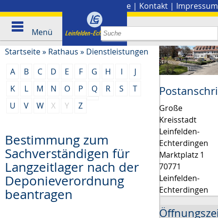
Stadtplan
|
Presse
|
Kontakt
|
Impressum
Menü
Startseite
»
Rathaus
»
Dienstleistungen
A
B
C
D
E
F
G
H
I
J
K
L
M
N
O
P
Q
R
S
T
Postanschri
U
V
W
X
Y
Z
Große
Kreisstadt
Leinfelden-
Bestimmung zum
Echterdingen
Sachverständigen für
Marktplatz 1
Langzeitlager nach der
70771
Deponieverordnung
Leinfelden-
Echterdingen
beantragen
Öffnungsze