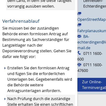
dem Land, in dem Sie diese Tätigkeit
Leinfelden-
vorrangig ausüben wollen.
Echterdinge
OpenStreetMap
Verfahrensablauf
Sie müssen bei der zuständigen
Fahrplanauskun
Behörde einen formlosen Antrag auf
BA-
Bestimmung als Sachverständiger für
echterdingen@l
Langzeitlager nach der
mail.de
Deponieverordnung stellen. Gehen Sie
0711 1600-
dafür wie folgt vor:
600
0711 1600-
Erstellen Sie den formlosen Antrag
47600
und fügen Sie die erforderlichen
Unterlagen bei. Gegebenenfalls wird
Zur Online-
die Behörde weitere
Terminverga
Antragsunterlagen anfordern.
Nach Prüfung durch die zuständige
Stelle erhalten Sie einen schriftlichen