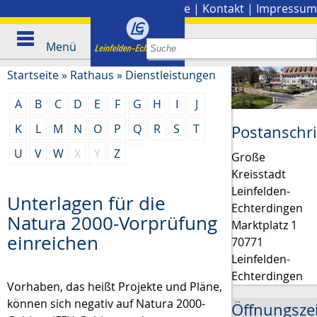
Stadtplan
|
Presse
|
Kontakt
|
Impressum
Menü
Startseite
»
Rathaus
»
Dienstleistungen
A
B
C
D
E
F
G
H
I
J
K
L
M
N
O
P
Q
R
S
T
Postanschri
U
V
W
X
Y
Z
Große
Kreisstadt
Leinfelden-
Unterlagen für die
Echterdingen
Natura 2000-Vorprüfung
Marktplatz 1
einreichen
70771
Leinfelden-
Echterdingen
Vorhaben, das heißt Projekte und Pläne,
können sich negativ auf Natura 2000-
Öffnungsze