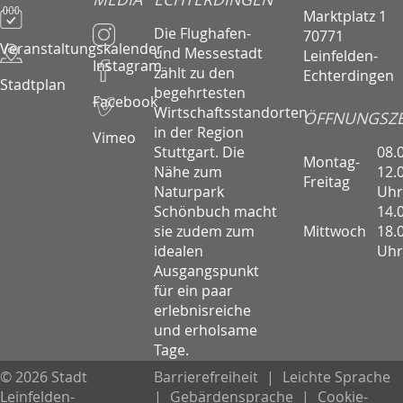
Marktplatz 1
Die Flughafen-
70771
Veranstaltungskalender
und Messestadt
Leinfelden-
Instagram
zählt zu den
Echterdingen
Stadtplan
begehrtesten
Facebook
Wirtschaftsstandorten
ÖFFNUNGSZE
in der Region
Vimeo
08.
Stuttgart. Die
Montag-
12.
Nähe zum
Freitag
Uhr
Naturpark
14.
Schönbuch macht
Mittwoch
18.
sie zudem zum
Uhr
idealen
Ausgangspunkt
für ein paar
erlebnisreiche
und erholsame
Tage.
© 2026 Stadt
Barrierefreiheit
|
Leichte Sprache
Leinfelden-
|
Gebärdensprache
|
Cookie-