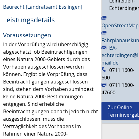
Leinfelden-
Baurecht [Landratsamt Esslingen]
Echterdinge
Leistungsdetails
OpenStreetMap
Voraussetzungen
Fahrplanauskun
In der Vorprüfung wird überschlägig
BA-
abgeschätzt, ob Beeinträchtigungen
echterdingen@l
eines Natura 2000-Gebiets durch das
mail.de
Vorhaben ausgeschlossen werden
0711 1600-
können. Ergibt die Vorprüfung, dass
600
Beeinträchtigungen ausgeschlossen
0711 1600-
sind, stehen dem Vorhaben zumindest
47600
keine Natura 2000-Bestimmungen
entgegen. Sind erhebliche
Zur Online-
Beeinträchtigungen danach jedoch nicht
Terminverga
ausgeschlossen, muss die
Verträglichkeit des Vorhabens im
Rahmen einer Natura 2000-