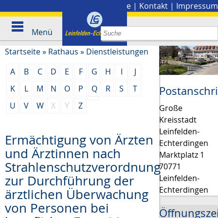
Stadtplan
|
Presse
|
Kontakt
|
Impressum
Menü
Startseite
»
Rathaus
»
Dienstleistungen
A
B
C
D
E
F
G
H
I
J
K
L
M
N
O
P
Q
R
S
T
Postanschri
U
V
W
X
Y
Z
Große
Kreisstadt
Leinfelden-
Ermächtigung von Ärzten
Echterdingen
und Ärztinnen nach
Marktplatz 1
Strahlenschutzverordnung
70771
zur Durchführung der
Leinfelden-
Echterdingen
ärztlichen Überwachung
von Personen bei
Öffnungsze