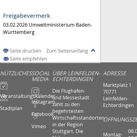
Freigabevermerk
03.02.2026 Umweltministerium Baden-
Württemberg
Seite drucken
Zum Seitenanfang
Seite empfehlen
NÜTZLICHES
SOCIAL
ÜBER LEINFELDEN-
ADRESSE
MEDIA
ECHTERDINGEN
Marktplatz 1
Die Flughafen-
70771
Veranstaltungskalender
und Messestadt
Leinfelden-
Instagram
zählt zu den
Echterdingen
Stadtplan
begehrtesten
Facebook
Wirtschaftsstandorten
ÖFFNUNGSZE
in der Region
Vimeo
08.
Stuttgart. Die
Montag-