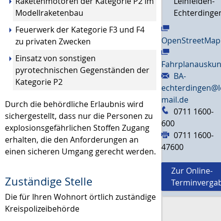
Raketenmotoren der Kategorie P2 im
Leinfelden-
Modellraketenbau
Echterdinge
Feuerwerk der Kategorie F3 und F4
OpenStreetMap
zu privaten Zwecken
Einsatz von sonstigen
Fahrplanauskun
pyrotechnischen Gegenständen der
BA-
Kategorie P2
echterdingen@l
mail.de
Durch die behördliche Erlaubnis wird
0711 1600-
sichergestellt, dass nur die Personen zu
600
explosionsgefährlichen Stoffen Zugang
0711 1600-
erhalten, die den Anforderungen an
47600
einen sicheren Umgang gerecht werden.
Zur Online-
Zuständige Stelle
Terminverga
Die für Ihren Wohnort örtlich zuständige
Kreispolizeibehörde