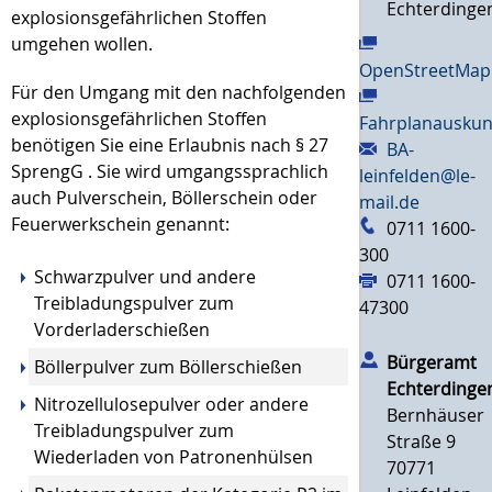
Echterdinge
explosionsgefährlichen Stoffen
umgehen wollen.
OpenStreetMap
Für den Umgang mit den nachfolgenden
explosionsgefährlichen Stoffen
Fahrplanauskun
benötigen Sie eine Erlaubnis nach § 27
BA-
SprengG . Sie wird umgangssprachlich
leinfelden@le-
auch Pulverschein, Böllerschein oder
mail.de
Feuerwerkschein genannt:
0711 1600-
300
Schwarzpulver und andere
0711 1600-
Treibladungspulver zum
47300
Vorderladerschießen
Bürgeramt
Böllerpulver zum Böllerschießen
Echterdinge
Nitrozellulosepulver oder andere
Bernhäuser
Treibladungspulver zum
Straße 9
Wiederladen von Patronenhülsen
70771