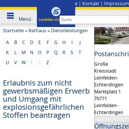
Stadtplan
|
Presse
|
Kontakt
|
Impressum
Menü
Startseite
»
Rathaus
»
Dienstleistungen
A
B
C
D
E
F
G
H
I
J
K
L
M
N
O
P
Q
R
S
T
Postanschri
U
V
W
X
Y
Z
Große
Kreisstadt
Leinfelden-
Erlaubnis zum nicht
Echterdingen
gewerbsmäßigen Erwerb
Marktplatz 1
und Umgang mit
70771
explosionsgefährlichen
Leinfelden-
Echterdingen
Stoffen beantragen
Öffnungsze