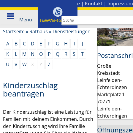
Stadtplan
|
Presse
|
Kontakt
|
Impressum
Menü
Startseite
»
Rathaus
»
Dienstleistungen
A
B
C
D
E
F
G
H
I
J
K
L
M
N
O
P
Q
R
S
T
Postanschri
U
V
W
X
Y
Z
Große
Kreisstadt
Leinfelden-
Kinderzuschlag
Echterdingen
beantragen
Marktplatz 1
70771
Leinfelden-
Der Kinderzuschlag ist eine Leistung für
Echterdingen
Familien mit kleinem Einkommen. Durch
den Kinderzuschlag wird Ihre Familie
Öffnungsze