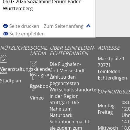
06.07.2026 Sozialministerium Baden-
Württemberg
Seite drucken
Zum Seitenanfang
Seite empfehlen
NÜTZLICHES
SOCIAL
ÜBER LEINFELDEN-
ADRESSE
MEDIA
ECHTERDINGEN
Marktplatz 1
Die Flughafen-
70771
Veranstaltungskalender
und Messestadt
Leinfelden-
Instagram
zählt zu den
Echterdingen
Stadtplan
begehrtesten
Facebook
Wirtschaftsstandorten
ÖFFNUNGSZE
in der Region
Vimeo
08.
Stuttgart. Die
Montag-
12.
Nähe zum
Freitag
Uhr
Naturpark
14.
Schönbuch macht
Mittwoch
18.
sie zudem zum