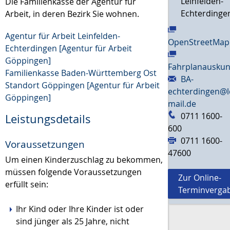
Leinfelden-
Die Familienkasse der Agentur für
Echterdinge
Arbeit, in deren Bezirk Sie wohnen.
Agentur für Arbeit Leinfelden-
OpenStreetMap
Echterdingen [Agentur für Arbeit
Göppingen]
Fahrplanauskun
Familienkasse Baden-Württemberg Ost
BA-
Standort Göppingen [Agentur für Arbeit
echterdingen@l
Göppingen]
mail.de
0711 1600-
Leistungsdetails
600
0711 1600-
Voraussetzungen
47600
Um einen Kinderzuschlag zu bekommen,
müssen folgende Voraussetzungen
Zur Online-
erfüllt sein:
Terminverga
Ihr Kind oder Ihre Kinder ist oder
sind jünger als 25 Jahre, nicht